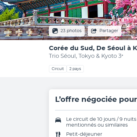
23 photos
Partager
Corée du Sud, De Séoul à 
Trio Séoul, Tokyo & Kyoto
3
*
Circuit
2 pays
L’offre négociée pou
Le circuit de 10 jours / 9 nu
mentionnés ou similaires
Petit-déjeuner