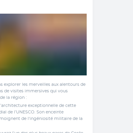
 explorer les merveilles aux alentours de 
ns de visites immersives qui vous 
de la région : 
l’architecture exceptionnelle de cette 
dial de l’UNESCO. Son enceinte 
oignent de l'ingéniosité militaire de la 