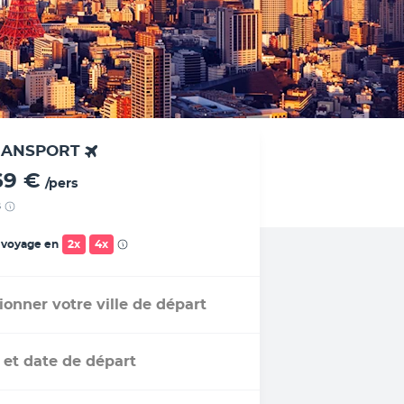
RANSPORT
69 €
/pers
s
 voyage en
2x
4x
ionner votre ville de départ
 et date de départ