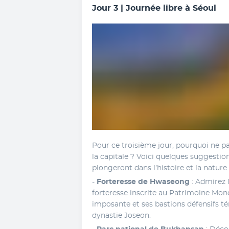
Jour 3 | Journée libre à Séoul
Pour ce troisième jour, pourquoi ne pas
la capitale ? Voici quelques suggestio
plongeront dans l’histoire et la nature 
- 
Forteresse de Hwaseong
 : Admirez 
forteresse inscrite au Patrimoine Mon
imposante et ses bastions défensifs tém
dynastie Joseon. 