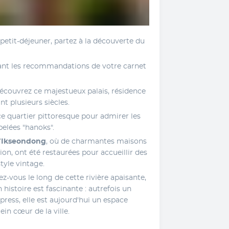
petit-déjeuner, partez à la découverte du 
vant les recommandations de votre carnet 
Découvrez ce majestueux palais, résidence 
t plusieurs siècles. 
ce quartier pittoresque pour admirer les 
pelées "hanoks".
’
Ikseondong
, où de charmantes maisons 
n, ont été restaurées pour accueillir des 
tyle vintage. 
z-vous le long de cette rivière apaisante, 
 histoire est fascinante : autrefois un 
press, elle est aujourd'hui un espace 
ein cœur de la ville.