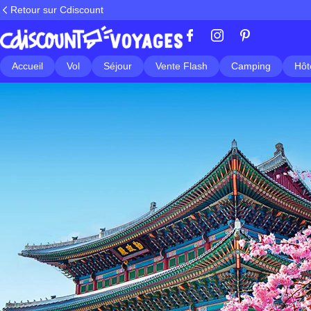
Retour sur Cdiscount
Accueil
Vol
Séjour
Vente Flash
Camping
Hôt