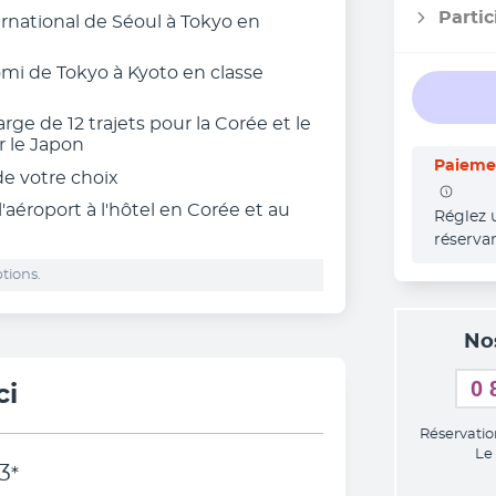
Partic
ternational de Séoul à Tokyo en
omi de Tokyo à Kyoto en classe
rge de 12 trajets pour la Corée et le
r le Japon
Paiemen
 de votre choix
 l'aéroport à l'hôtel en Corée et au
Réglez 
réserva
tions.
No
0 
ci
Réservatio
Le
3
*