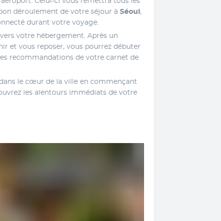
aéroport. Celui-ci vous remettra tous les 
bon déroulement de votre séjour à 
Séoul
, 
onnecté durant votre voyage. 
 vers votre hébergement. Après un 
r et vous reposer, vous pourrez débuter 
 les recommandations de votre carnet de 
dans le cœur de la ville en commençant 
vrez les alentours immédiats de votre 