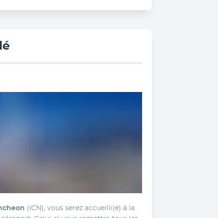
lé
Incheon
 (ICN), vous serez accueilli(e) à la 