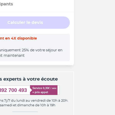
ipants
Calculer le devis
t en 4X disponible
uniquement 25% de votre séjour en 
nt maintenant
s experts à votre écoute
Service 0,35€ 
/ min
892 700 493
+ prix appel
ns 7j/7 du lundi au vendredi de 10h à 20h.
 samedi et dimanche de 10h à 19h