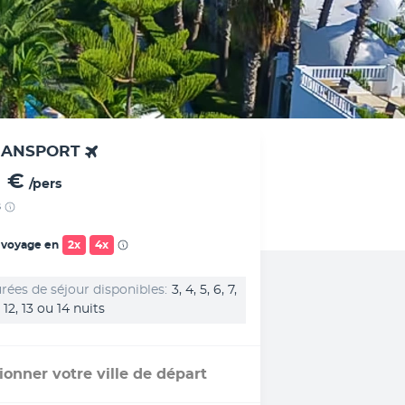
RANSPORT
 €
/pers
s
 voyage en
2x
4x
rées de séjour disponibles
3, 4, 5, 6, 7,
1, 12, 13 ou 14 nuits
ionner votre ville de départ