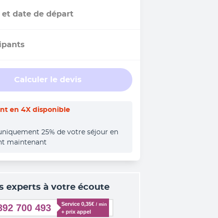
 et date de départ
ipants
Calculer le devis
t en 4X disponible
uniquement 25% de votre séjour en 
nt maintenant
s experts à votre écoute
Service 0,35€ 
/ min
892 700 493
+ prix appel