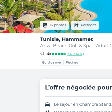
16 photos
Partager
Tunisie, Hammamet
Aziza Beach Golf & Spa - Adult 
4,3
2 483
avis
Bord de mer
Piscines
L’offre négociée pou
Le séjour en
Chambre Stand