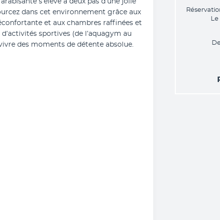
rabisante s’élève à deux pas d’une jolie 
Réservatio
ourcez dans cet environnement grâce aux 
Le
éconfortante et aux chambres raffinées et 
 d’activités sportives (de l’aquagym au 
De
it vivre des moments de détente absolue.