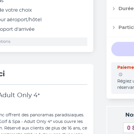
as
Durée
 de votre choix
tour aéroport/hôtel
Partic
roport d'arrivée
tions.
Paiemen
ci
Réglez 
réserva
Adult Only
4
*
No
c offrent des panoramas paradisiaques. 
 Golf & Spa - Adult Only 4* vous ouvre les 
0 
n. Réservé aux clients de plus de 16 ans, ce 