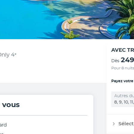
AVEC T
Only
4
*
249
Dès
Pour 8 nuit
Payez votre
Autres du
8, 9, 10, 1
r vous
Sélect
ard