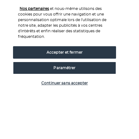
transfert privé vers l'aéroport de Naples pour votre vol de 
Nos partenaires
et nous-même utilisons des
retour.
cookies pour vous offrir une navigation et une
personnalisation optimale lors de l'utilisation de
notre site, adapter les publicités à vos centres
d'intérêts et enfin réaliser des statistiques de
Vos hébergements
fréquentation.
Accepter et fermer
Durant toute la durée de votre séjour vous serez logés en 
hôtel 4* (ou similaire), en formule petit déjeuner:
Paramétrer
Jour 1: Naples 4* (ou similaire)
Jour 2 au jour 5: Sorriso Therame (ou simlilaire)
Vérifier les disponibilités
Continuer sans accepter
Jour 6: Naples 4* (ou similaire)
Les hôtels sont donnés strictement à titre indicatif et 
peuvent être modifiés sans préavis.
Votre pension