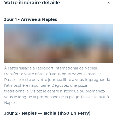
Votre itinéraire détaillé
Jour 1 - Arrivée à Naples
À l'atterrissage à l'aéroport international de Naples, 
transfert à votre hôtel, où vous pourrez vous installer. 
Passez le reste de votre journée libre à vous imprégner de 
l'atmosphère napolitaine. Dégustez une pizza 
traditionnelle, visitez le centre historique ou promenez-
vous le long de la promenade de la plage. Passez la nuit à 
Naples.
Jour 2 - Naples — Ischia (1h50 En Ferry)