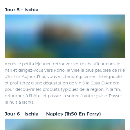
Jour 5 - Ischia
Après le petit-déjeuner, retrouvez votre chauffeur dans le 
hall et dirigez-vous vers Forio, la ville la plus peuplée de l'île 
d'Ischia. Aujourd'hui, vous visiterez également le vignoble 
et profiterez d'une dégustation de vin à la Casa D'Ambra 
pour découvrir les produits typiques de la région. À la fin, 
retournez à l'hôtel et passez la soirée à votre guise. Passez 
la nuit à Ischia.
Jour 6 - Ischia — Naples (1h50 En Ferry)