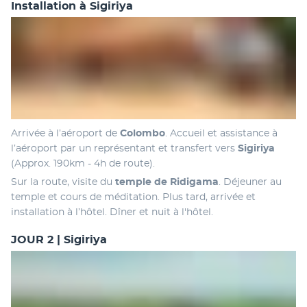
Installation à Sigiriya
Arrivée à l’aéroport de 
Colombo
. Accueil et assistance à 
l’aéroport par un représentant et transfert vers 
Sigiriya
(Approx. 190km - 4h de route).
Sur la route, visite du 
temple de Ridigama
. Déjeuner au 
temple et cours de méditation. Plus tard, arrivée et 
installation à l’hôtel. Dîner et nuit à l'hôtel. 
JOUR 2 | Sigiriya