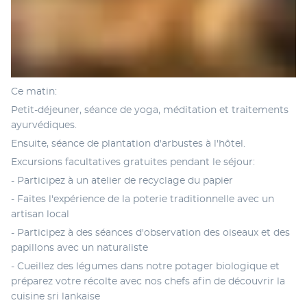
Ce matin:
Petit-déjeuner, séance de yoga, méditation et traitements 
ayurvédiques. 
Ensuite, séance de plantation d'arbustes à l'hôtel. 
Excursions facultatives gratuites pendant le séjour:
- Participez à un atelier de recyclage du papier
- Faites l'expérience de la poterie traditionnelle avec un 
artisan local
- Participez à des séances d'observation des oiseaux et des 
papillons avec un naturaliste
- Cueillez des légumes dans notre potager biologique et 
préparez votre récolte avec nos chefs afin de découvrir la 
cuisine sri lankaise