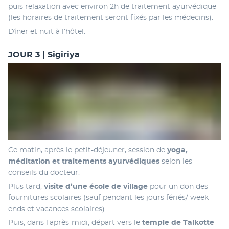
puis relaxation avec environ 2h de traitement ayurvédique 
(les horaires de traitement seront fixés par les médecins).
Dîner et nuit à l’hôtel.
JOUR 3 | Sigiriya
Ce matin, après le petit-déjeuner, session de 
yoga, 
méditation et traitements ayurvédiques
 selon les 
conseils du docteur.
Plus tard, 
visite d’une école de village
 pour un don des 
fournitures scolaires (sauf pendant les jours fériés/ week-
ends et vacances scolaires).
Puis, dans l'après-midi, départ vers le
 temple de Talkotte