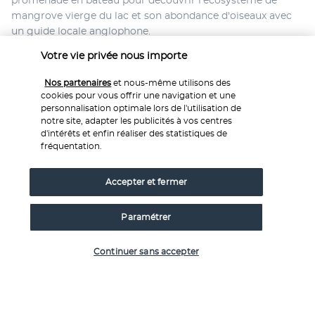
promenade en bateau pour découvrir l'écosystème de 
mangrove vierge du lac et son abondance d'oiseaux avec 
un guide locale anglophone.
Rendez-vous à la jetée pour découvrir le 
village de 
Votre vie privée nous importe
Koggala 
à vélo ou en tuk tuk et traversez le village 
verdoyant et sa culture de riz. Arrêtez-vous dans une 
Nos partenaires
et nous-même utilisons des
cookies pour vous offrir une navigation et une
plantation de cannelle et découvrez le processus de sa 
personnalisation optimale lors de l'utilisation de
récolte. Saviez-vous que le Sri Lanka produit plus de 75 % 
notre site, adapter les publicités à vos centres
de la cannelle mondiale ? Terminez l'expérience avec un thé 
d'intérêts et enfin réaliser des statistiques de
à la cannelle rafraîchissant et du Kithul Hakuru (un juggery 
fréquentation.
à base de palmyrah).
Retour à l’hôtel en fin de journée. Dîner et nuit à l’hôtel.
Accepter et fermer
JOUR 9 | Weligama
Paramétrer
Vérifier les disponibilités
Continuer sans accepter