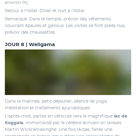
environ 1h).
Retour à l'hôtel. Dîner et nuit à l’hôtel.
Remarque: Dans le temple, prévoir des vêtements 
couvrant épaules et genoux. Les visites se font pieds nus, 
prévoir des chaussettes. 
JOUR 8 | Weligama
Dans la matinée, petit-déjeuner, séance de yoga, 
méditation et traitements ayurvédiques.
L'après-midi, partez en véhicule vers le magnifique 
lac de 
Koggala
, immortalisé par le célèbre écrivain sri lankais 
Martin Wickramasinghe. Une fois là-bas, faites une 