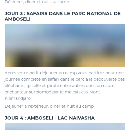
Déjeuner, diner et nuit au camp 
JOUR 3 : SAFARIS DANS LE PARC NATIONAL DE
AMBOSELI
Après votre petit déjeuner au camp vous partirez pour une 
journée complète en safari dans le parc à la découverte des 
éléphants, gazelle et girafe entre autres dans un cadre 
enchanteur surplombé par le majestueux Mont 
Kilimandjaro.  
Déjeuner à l'extérieur, diner et nuit au camp 
JOUR 4 : AMBOSELI - LAC NAIVASHA