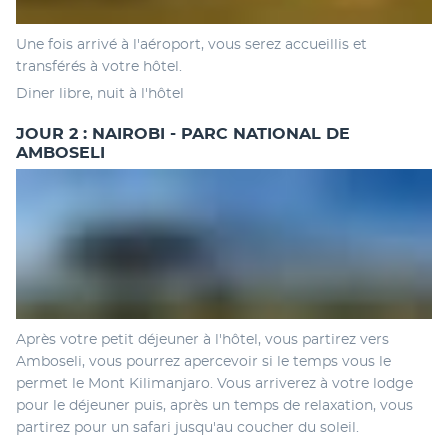
Une fois arrivé à l'aéroport, vous serez accueillis et 
transférés à votre hôtel. 
Diner libre, nuit à l'hôtel 
JOUR 2 : NAIROBI - PARC NATIONAL DE
AMBOSELI
Après votre petit déjeuner à l'hôtel, vous partirez vers 
Amboseli, vous pourrez apercevoir si le temps vous le 
permet le Mont Kilimanjaro. Vous arriverez à votre lodge 
pour le déjeuner puis, après un temps de relaxation, vous 
partirez pour un safari jusqu'au coucher du soleil. 