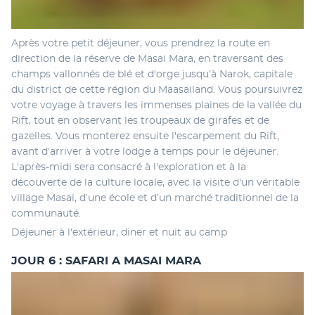
Après votre petit déjeuner, vous prendrez la route en 
direction de la réserve de Masai Mara, en traversant des 
champs vallonnés de blé et d'orge jusqu’à Narok, capitale 
du district de cette région du Maasailand. Vous poursuivrez 
votre voyage à travers les immenses plaines de la vallée du 
Rift, tout en observant les troupeaux de girafes et de 
gazelles. Vous monterez ensuite l'escarpement du Rift, 
avant d'arriver à votre lodge à temps pour le déjeuner. 
L'après-midi sera consacré à l'exploration et à la 
découverte de la culture locale, avec la visite d'un véritable 
village Masai, d’une école et d’un marché traditionnel de la 
communauté.
Déjeuner à l'extérieur, diner et nuit au camp 
JOUR 6 : SAFARI A MASAI MARA