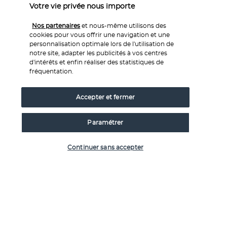
Votre vie privée nous importe
Après votre petit déjeuner, vous serez transférés vers 
l'aéroport pour votre vol retour. 
Nos partenaires
et nous-même utilisons des
cookies pour vous offrir une navigation et une
personnalisation optimale lors de l'utilisation de
notre site, adapter les publicités à vos centres
Vos hébergements
d'intérêts et enfin réaliser des statistiques de
fréquentation.
Lors de votre circuit, vous serez hébergés dans des hôtels 
Accepter et fermer
et camps 3* (normes locales) cités ou similaires : 
Nairobi : Okash Boutique Hotel 3* (normes locales) - 1 nuit 
Paramétrer
Kimana : Amboseli Sentrim Camp 3* (normes locales) - 2 
Vérifier les disponibilités
nuits 
Continuer sans accepter
Naivasha : Chambai Safari Hotel 3* (normes locales) - 1 nuit 
Keekorok : Drunken Elephant Camp 3* (normes locales) - 2 
nuits
Vos pensions