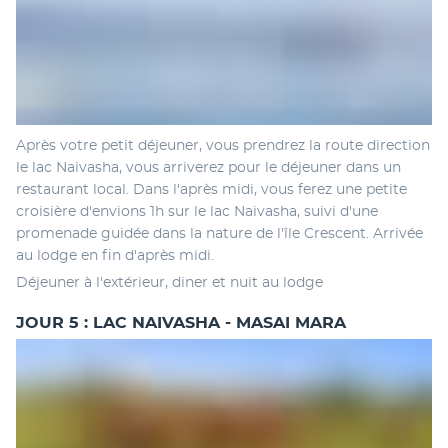
Après votre petit déjeuner, vous prendrez la route direction 
le lac Naivasha, vous arriverez pour le déjeuner dans un 
restaurant local. Dans l'après midi, vous ferez une petite 
croisière d'envions 1h sur le lac Naivasha, suivi d'une 
promenade guidée dans la nature de l'île Crescent. Arrivée 
au lodge en fin d'après midi. 
Déjeuner à l'extérieur, diner et nuit au lodge
JOUR 5 : LAC NAIVASHA - MASAI MARA