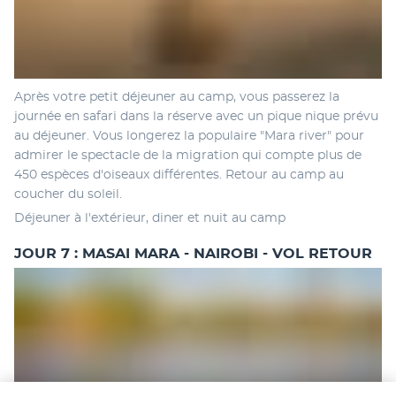
Après votre petit déjeuner au camp, vous passerez la 
journée en safari dans la réserve avec un pique nique prévu 
au déjeuner. Vous longerez la populaire "Mara river" pour 
admirer le spectacle de la migration qui compte plus de 
450 espèces d'oiseaux différentes. Retour au camp au 
coucher du soleil. 
Déjeuner à l'extérieur, diner et nuit au camp 
JOUR 7 : MASAI MARA - NAIROBI - VOL RETOUR