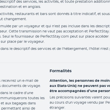
criptif des services, les activités, et toute prestation additionne
estination et en anglais.
tivités, restaurants et bars sont donnés à titre indicatif, et sous
out changement.
mulée par un voyageur et qui n’est pas incluse dans les descripti
sseur. Cette transmission ne vaut pas acceptation et PerfectStay
s. Seul le fournisseur de PerfectStay.com peut sur place accéder
sur place par le voyageur.
ans le descriptif des services et de l'hébergement, l'hôtel n'est
Formalités
 recevrez un e-mail de 
Attention, les personnes de moins
os documents de voyage.
aux Etats-Unis) ne peuvent pas vo
être accompagnées d’une person
ans le cadre d’une 
Les précisions suivantes valent pour
communiquerons toutes les 
au cours d'un voyage vendu par Pe
 et aux bagages dans 
étranger.
permettant ainsi de 