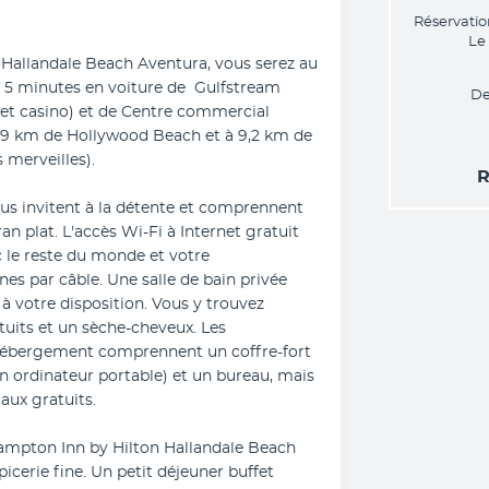
Réservatio
Le
Hallandale Beach Aventura, vous serez au 
5 minutes en voiture de  Gulfstream 
De
t casino) et de Centre commercial 
3,9 km de Hollywood Beach et à 9,2 km de 
 merveilles).
R
s invitent à la détente et comprennent 
an plat. L'accès Wi-Fi à Internet gratuit 
 le reste du monde et votre 
es par câble. Une salle de bain privée 
 votre disposition. Vous y trouvez 
tuits et un sèche-cheveux. Les 
'hébergement comprennent un coffre-fort 
 ordinateur portable) et un bureau, mais 
aux gratuits.
ampton Inn by Hilton Hallandale Beach 
cerie fine. Un petit déjeuner buffet 