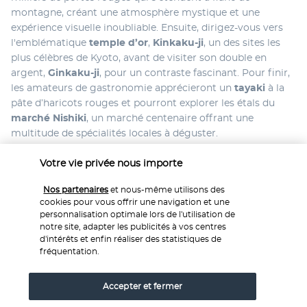
montagne, créant une atmosphère mystique et une 
expérience visuelle inoubliable. Ensuite, dirigez-vous vers 
l'emblématique 
temple d’or
, 
Kinkaku-ji
, un des sites les 
plus célèbres de Kyoto, avant de visiter son double en 
argent, 
Ginkaku-ji
, pour un contraste fascinant. Pour finir, 
les amateurs de gastronomie apprécieront un 
tayaki
 à la 
pâte d’haricots rouges et pourront explorer les étals du 
marché Nishiki
, un marché centenaire offrant une 
multitude de spécialités locales à déguster.
Nuit à 
Kyoto
.
Votre vie privée nous importe
Jour 10 | Cérémonie du thé à Kyoto
Nos partenaires
et nous-même utilisons des
cookies pour vous offrir une navigation et une
personnalisation optimale lors de l'utilisation de
notre site, adapter les publicités à vos centres
d'intérêts et enfin réaliser des statistiques de
fréquentation.
Accepter et fermer