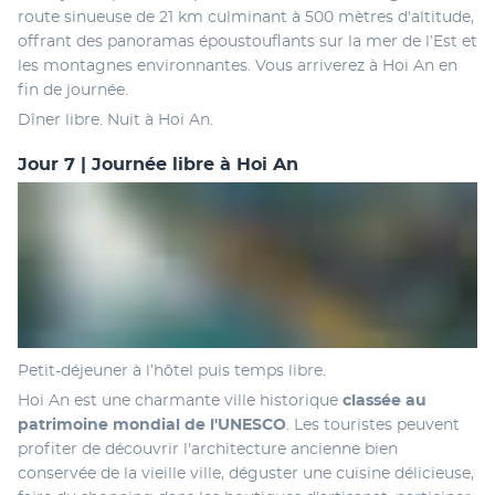
route sinueuse de 21 km culminant à 500 mètres d'altitude, 
offrant des panoramas époustouflants sur la mer de l’Est et 
les montagnes environnantes. Vous arriverez à Hoi An en 
fin de journée.
Dîner libre. Nuit à Hoi An.
Jour 7 | Journée libre à Hoi An
Petit-déjeuner à l’hôtel puis temps libre.
Hoi An est une charmante ville historique 
classée au 
patrimoine mondial de l'UNESCO
. Les touristes peuvent 
profiter de découvrir l'architecture ancienne bien 
conservée de la vieille ville, déguster une cuisine délicieuse, 