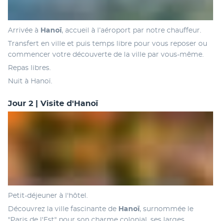
Arrivée à 
Hanoï
, accueil à l’aéroport par notre chauffeur. 
Transfert en ville et puis temps libre pour vous reposer ou 
commencer votre découverte de la ville par vous-même. 
Repas libres.
Nuit à Hanoï.
Jour 2 | Visite d'Hanoï
Petit-déjeuner à l'hôtel.
Découvrez la ville fascinante de 
Hanoï
, surnommée le 
"Paris de l'Est" pour son charme colonial, ses larges 