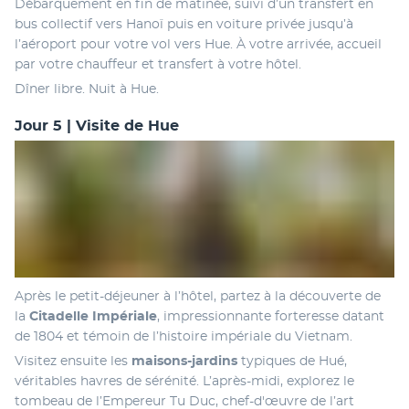
Débarquement en fin de matinée, suivi d’un transfert en 
bus collectif vers Hanoï puis en voiture privée jusqu’à 
l’aéroport pour votre vol vers Hue. À votre arrivée, accueil 
par votre chauffeur et transfert à votre hôtel.
Dîner libre. Nuit à Hue.
Jour 5 | Visite de Hue
Après le petit-déjeuner à l’hôtel, partez à la découverte de 
la 
Citadelle Impériale
, impressionnante forteresse datant 
de 1804 et témoin de l’histoire impériale du Vietnam. 
Visitez ensuite les 
maisons-jardins
 typiques de Hué, 
véritables havres de sérénité. L’après-midi, explorez le 
tombeau de l’Empereur Tu Duc, chef-d'œuvre de l’art 