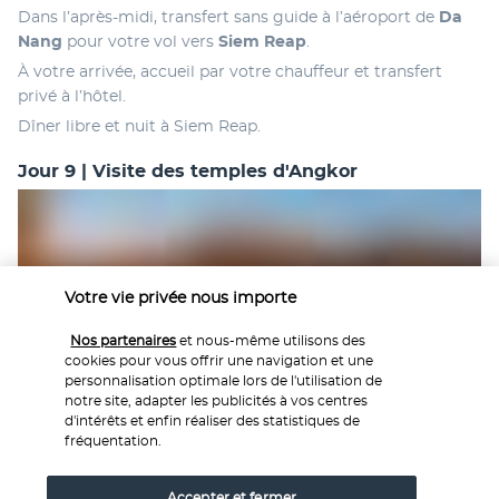
Dans l’après-midi, transfert sans guide à l’aéroport de 
Da 
Nang
 pour votre vol vers 
Siem Reap
. 
À votre arrivée, accueil par votre chauffeur et transfert 
privé à l’hôtel. 
Dîner libre et nuit à Siem Reap.
Jour 9 | Visite des temples d'Angkor
Votre vie privée nous importe
Nos partenaires
et nous-même utilisons des
cookies pour vous offrir une navigation et une
Accompagné de votre guide, vous débuterez la visite du 
personnalisation optimale lors de l'utilisation de
notre site, adapter les publicités à vos centres
célèbre temple 
d'Angkor Wat
, inscrit au 
patrimoine 
d'intérêts et enfin réaliser des statistiques de
mondial de l'UNESCO
 depuis 1992.
fréquentation.
Ce site exceptionnel est réputé pour sa beauté et son 
impressionnant bas-relief continu, qui raconte les mythes 
Accepter et fermer