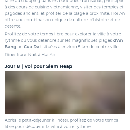
faire du shopping dans les boutiques d'artisanat, participer 
à des cours de cuisine vietnamienne, visiter des temples et 
pagodes anciens, et profiter de la plage à proximité. Hoi An 
offre une combinaison unique de culture, d'histoire et de 
détente. 
Profitez de votre temps libre pour explorer la ville à votre 
rythme ou vous détendre sur les magnifiques plages 
d’An 
Bang
 ou 
Cua Dai
, situées à environ 5 km du centre-ville.
Dîner libre. Nuit à Hoi An.
Jour 8 | Vol pour Siem Reap
Après le petit-déjeuner à l’hôtel, profitez de votre temps 
libre pour découvrir la ville à votre rythme.