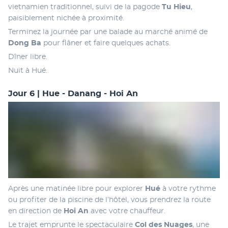
vietnamien traditionnel, suivi de la pagode 
Tu Hieu
, 
paisiblement nichée à proximité. 
Terminez la journée par une balade au marché animé de 
Dong Ba
 pour flâner et faire quelques achats. 
Dîner libre.
Nuit à Hué.
Jour 6 | Hue - Danang - Hoi An
Après une matinée libre pour explorer 
Hué
 à votre rythme 
ou profiter de la piscine de l’hôtel, vous prendrez la route 
en direction de 
Hoi An
 avec votre chauffeur.
Le trajet emprunte le spectaculaire 
Col des Nuages
, une 