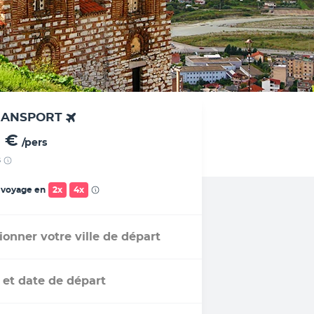
RANSPORT
 €
/pers
s
 voyage en
2x
4x
ionner votre ville de départ
 et date de départ