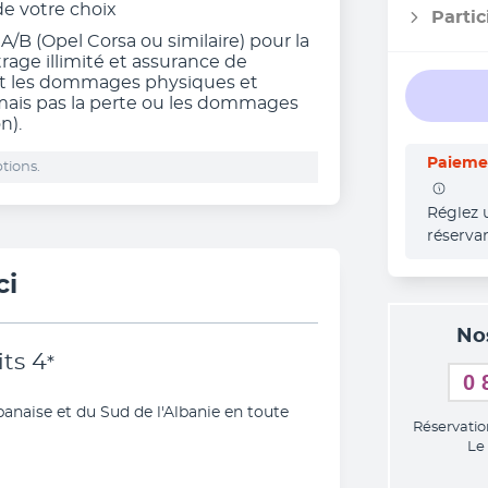
 de votre choix
Partic
 A/B (Opel Corsa ou similaire) pour la
rage illimité et assurance de
ant les dommages physiques et
 mais pas la perte ou les dommages
n).
Paiemen
tions.
Réglez 
réserva
ci
No
its
4
*
0 
banaise et du Sud de l'Albanie en toute 
Réservatio
Le