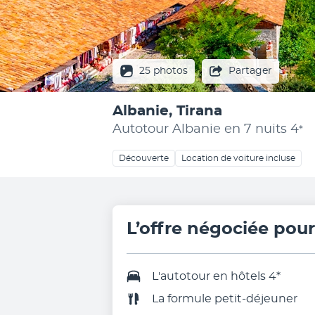
25 photos
Partager
Albanie, Tirana
Autotour Albanie en 7 nuits
4
*
Découverte
Location de voiture incluse
L’offre négociée pou
L'
autotour en hôtels 4
*
La formule petit-déjeuner