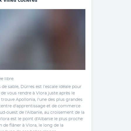
x villes côtières
e libre. 
e sable, Dürres est l’escale idéale pour 
s de vous rendre à Vlora juste après le 
e trouve Apollonia, l'une des plus grandes 
 centre d'apprentissage et de commerce 
ud-ouest de l'Albanie, au croisement de la 
lora est le point d'Albanie le plus proche 
n de flâner à Vlora, le long de la 