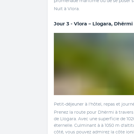
promenade maritime ou de se poser sur
Nuit à Vlora.
Jour 3 - Vlora – Llogara, Dhërmi
Petit-déjeuner à l'hôtel, repas et journé
Prenez la route pour Dhërmi à travers 
de Llogara. Avec une superficie de 102
éternelle. Culminant à à 1050 m d'altitu
côté, vous pouvez admirez la côte ioni