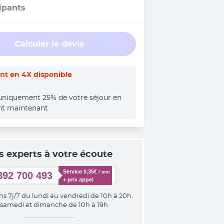
ipants
Calculer le devis
t en 4X disponible
uniquement 25% de votre séjour en 
nt maintenant
s experts à votre écoute
Service 0,35€ 
/ min
892 700 493
+ prix appel
ns 7j/7 du lundi au vendredi de 10h à 20h.
 samedi et dimanche de 10h à 19h