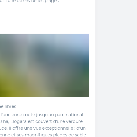
 l’une de ses belles plages. 
e libres. 
l'ancienne route jusqu'au parc national 
0 ha, Llogara est couvert d'une verdure 
de, il offre une vue exceptionnelle : d'un 
enne et ses magnifiques plages de sable 