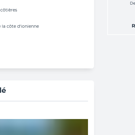
De
 côtières
R
 la côte d'ionienne
lé