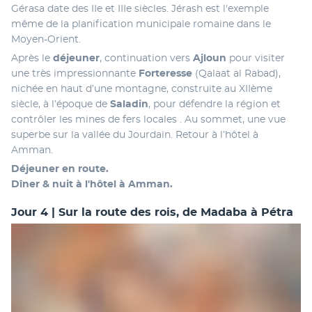
Gérasa date des IIe et IIIe siècles. Jérash est l'exemple 
même de la planification municipale romaine dans le 
Moyen-Orient. 
Après le 
déjeuner
, continuation vers 
Ajloun 
pour visiter 
une très impressionnante 
Forteresse 
(Qalaat al Rabad), 
nichée en haut d’une montagne, construite au XIIème 
siècle, à l’époque de 
Saladin
, pour défendre la région et 
contrôler les mines de fers locales . Au sommet, une vue 
superbe sur la vallée du Jourdain. Retour à l’hôtel à 
Amman.
Déjeuner en route.
Dîner & nuit à l'hôtel à Amman.
Jour 4 | Sur la route des rois, de Madaba à Pétra