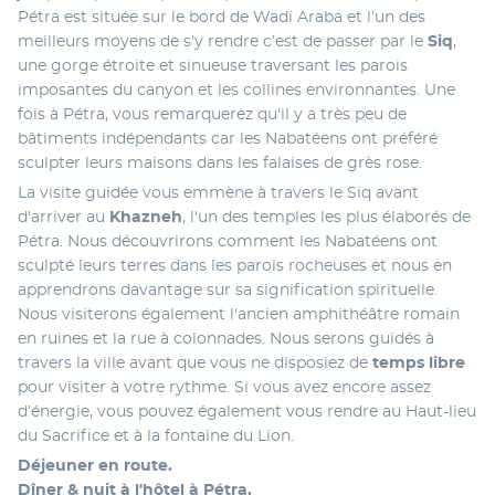
Pétra est située sur le bord de Wadi Araba et l’un des 
meilleurs moyens de s'y rendre c’est de passer par le 
Siq
, 
une gorge étroite et sinueuse traversant les parois 
imposantes du canyon et les collines environnantes. Une 
fois à Pétra, vous remarquerez qu'il y a très peu de 
bâtiments indépendants car les Nabatéens ont préféré 
sculpter leurs maisons dans les falaises de grès rose.
La visite guidée vous emmène à travers le Siq avant 
d'arriver au 
Khazneh
, l'un des temples les plus élaborés de 
Pétra. Nous découvrirons comment les Nabatéens ont 
sculpté leurs terres dans les parois rocheuses et nous en 
apprendrons davantage sur sa signification spirituelle. 
Nous visiterons également l'ancien amphithéâtre romain 
en ruines et la rue à colonnades. Nous serons guidés à 
travers la ville avant que vous ne disposiez de
 temps libre
pour visiter à votre rythme. Si vous avez encore assez 
d’énergie, vous pouvez également vous rendre au Haut-lieu 
du Sacrifice et à la fontaine du Lion.
Déjeuner en route.
Dîner & nuit à l'hôtel à Pétra.