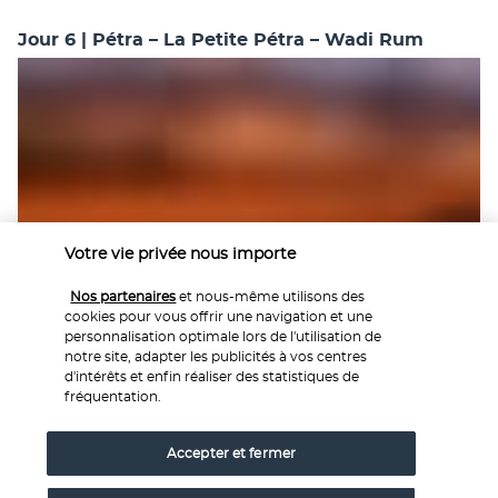
Jour 6 | Pétra – La Petite Pétra – Wadi Rum
Petit-déjeuner à l’hôtel
 et départ vers le 
désert du Wadi 
Votre vie privée nous importe
Rum. 
Arrêt en route à la 
petite Petra 
pour visiter le petit 
canyon de 
Siq Al barid
. Si Pétra est le résultat du travail de 
Nos partenaires
et nous-même utilisons des
cookies pour vous offrir une navigation et une
l'homme conjugué à celui de la nature, les falaises, les pics 
personnalisation optimale lors de l'utilisation de
et les vallées du Wadi Rum ne doivent qu'à eux-mêmes leur 
notre site, adapter les publicités à vos centres
« sereine beauté » et leur « écrasante grandeur ». Vous 
d'intérêts et enfin réaliser des statistiques de
commencerez la journée en explorant le magnifique désert 
fréquentation.
et les paysages montagneux du Wadi Rum. Gardez un œil 
sur les « jebels » rocheux aux couleurs cuivrées, qui ont 
Accepter et fermer
fasciné « Lawrence » lors de ses visites dans le désert 
pendant la révolte arabe, avant de devenir célèbre dans le 