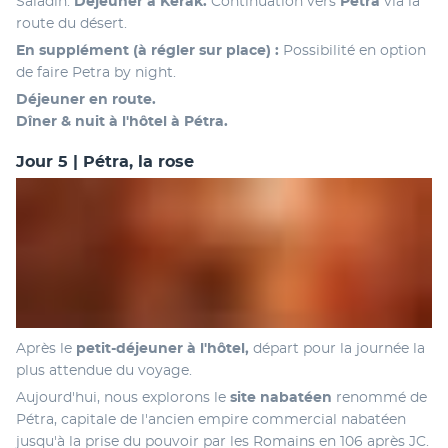
Saladin. 
Déjeuner à Kérak.
 Continuation vers 
Pétra 
via la 
route du désert.
En supplément (à régler sur place) : 
Possibilité en option 
de faire Petra by night.
Déjeuner en route.
Dîner & nuit à l'hôtel à Pétra.
Jour 5 | Pétra, la rose
Après le 
petit-déjeuner à l'hôtel,
 départ pour la journée la 
plus attendue du voyage.
Aujourd'hui, nous explorons le 
site nabatéen
 renommé de 
Pétra, capitale de l'ancien empire commercial nabatéen 
jusqu'à la prise du pouvoir par les Romains en 106 après JC. 