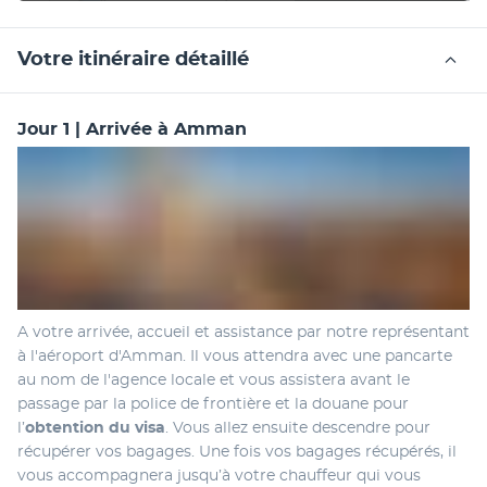
Votre itinéraire détaillé
Jour 1 | Arrivée à Amman
A votre arrivée, accueil et assistance par notre représentant 
à l'aéroport d'Amman. Il vous attendra avec une pancarte 
au nom de l'agence locale et vous assistera avant le 
passage par la police de frontière et la douane pour 
l’
obtention du visa
. Vous allez ensuite descendre pour 
récupérer vos bagages. Une fois vos bagages récupérés, il 
vous accompagnera jusqu’à votre chauffeur qui vous 