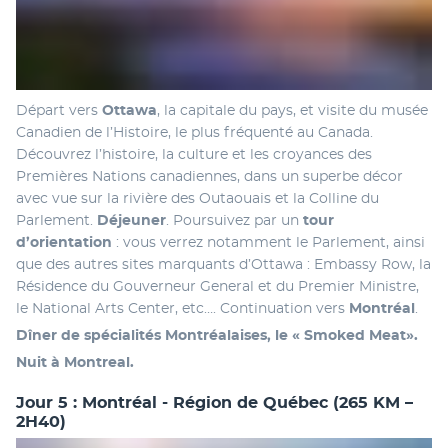
Départ vers 
Ottawa
, la capitale du pays, et visite du musée 
Canadien de l’Histoire, le plus fréquenté au Canada. 
Découvrez l’histoire, la culture et les croyances des 
Premières Nations canadiennes, dans un superbe décor 
avec vue sur la rivière des Outaouais et la Colline du 
Parlement. 
Déjeuner
. Poursuivez par un
 tour 
d’orientation 
: vous verrez notamment le Parlement, ainsi 
que des autres sites marquants d’Ottawa : Embassy Row, la 
Résidence du Gouverneur General et du Premier Ministre, 
le National Arts Center, etc…. Continuation vers 
Montréal
.
Dîner de spécialités Montréalaises, le « Smoked Meat». 
Nuit à Montreal.
Jour 5 : Montréal - Région de Québec (265 KM –
2H40)