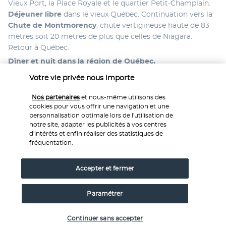
Vieux Port, la Place Royale et le quartier Petit-Champlain. 
Déjeuner libre
 dans le vieux Québec. Continuation vers la 
Chute de Montmorency
, chute vertigineuse haute de 83 
mètres soit 20 mètres de plus que celles de Niagara. 
Retour à Québec. 
Dîner et nuit dans la région de Québec.
Votre vie privée nous importe
Jour 7 : Région de Québec - Montréal et départ
(250KM – 2H30)
Nos partenaires
et nous-même utilisons des
cookies pour vous offrir une navigation et une
personnalisation optimale lors de l'utilisation de
notre site, adapter les publicités à vos centres
d'intérêts et enfin réaliser des statistiques de
fréquentation.
Accepter et fermer
Petit déjeuner 
et 
départ vers Montréal
. 
Déjeuner libre. 
Paramétrer
Selon vos horaires de vol, transfert à l’aéroport de Montréal 
pour prendre votre vol retour. 
Vérifier les disponibilités
Continuer sans accepter
A noter : merci de prévoir un vol retour après 15h.