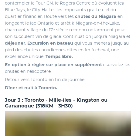
contempler la Tour CN, le Rogers Centre où évoluent les 
Blue Jays, le City Hall et les imposants gratte-ciel du 
quartier financier. Route vers les 
chutes du Niagara
 en 
longeant le lac Ontario et arrêt à Niagara-on-the-Lake, 
charmant village du 17e siècle reconnu notamment pour 
son succulent vin de glace. Continuation jusqu’à Niagara et 
déjeuner
. 
Excursion en bateau
 qui vous mènera jusqu’au 
pied des chutes canadiennes dites en fer à cheval, une 
expérience unique. 
Temps libre. 
En option à régler sur place en supplément : 
survolez les 
chutes en hélicoptère.
Retour vers Toronto en fin de journée. 
Dîner et nuit à Toronto.
Jour 3 : Toronto - Mille-îles - Kingston ou
Gananoque (318KM - 3H30)