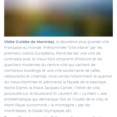
Visite Guidée de Montréal,
 la deuxième plus grande ville 
Française au monde. Prénommée “Ville-Marie” par les 
premiers colons Européens, Montréal est une ville de 
contraste avec le Vieux Port empreint d’histoire et les 
quartiers modernes du centre-ville qui cachent de 
nombreux buildings et une ville souterraine de cafés, 
restaurants et cinémas. Vous verrez notamment le quartier 
du Vieux-Montréal et admirerez la façade de la basilique 
Notre-Dame, la Place Jacques-Cartier, l’hôtel de ville, 
poursuite sur le boulevard St Laurent dit « La Main », axe 
emblématique qui démarque l’Est et l’Ouest de la ville, le 
Mont-Royal surnommé « la montagne » par les 
montréalais, le Stade Olympique, etc. 