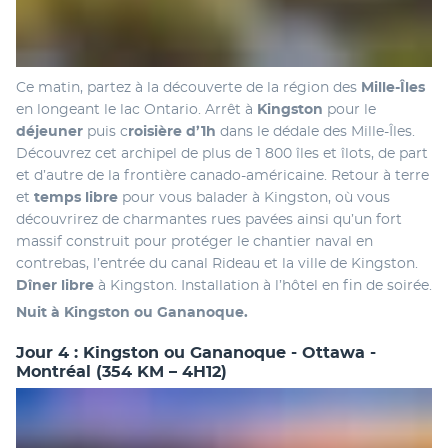
Ce matin, partez à la découverte de la région des
 Mille-Îles
en longeant le lac Ontario. Arrêt à 
Kingston 
pour le 
déjeuner 
puis c
roisière d’1h 
dans le dédale des Mille-Îles. 
Découvrez cet archipel de plus de 1 800 îles et îlots, de part 
et d’autre de la frontière canado-américaine. Retour à terre 
et
 temps libre
 pour vous balader à Kingston, où vous 
découvrirez de charmantes rues pavées ainsi qu’un fort 
massif construit pour protéger le chantier naval en 
contrebas, l’entrée du canal Rideau et la ville de Kingston. 
Dîner libre
 à Kingston. Installation à l’hôtel en fin de soirée. 
Nuit à Kingston ou Gananoque.
Jour 4 : Kingston ou Gananoque - Ottawa -
Montréal (354 KM – 4H12)