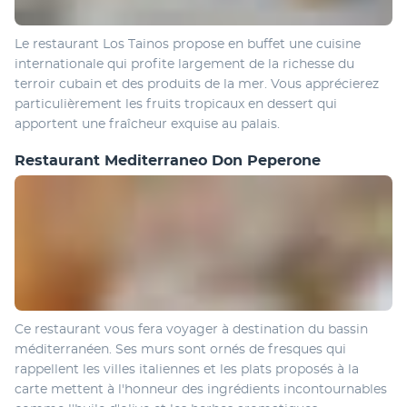
Le restaurant Los Tainos propose en buffet une cuisine 
internationale qui profite largement de la richesse du 
terroir cubain et des produits de la mer. Vous apprécierez 
particulièrement les fruits tropicaux en dessert qui 
apportent une fraîcheur exquise au palais. 
Restaurant Mediterraneo Don Peperone
Ce restaurant vous fera voyager à destination du bassin 
méditerranéen. Ses murs sont ornés de fresques qui 
rappellent les villes italiennes et les plats proposés à la 
carte mettent à l'honneur des ingrédients incontournables 