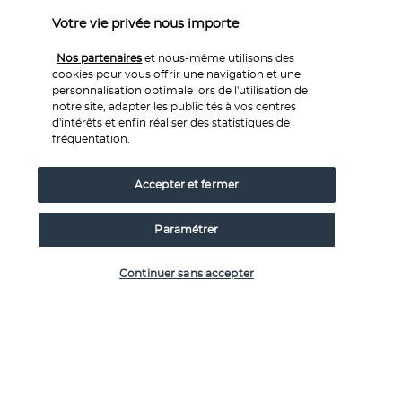
Informations utiles
Votre vie privée nous importe
Nos partenaires
et nous-même utilisons des
cookies pour vous offrir une navigation et une
personnalisation optimale lors de l'utilisation de
notre site, adapter les publicités à vos centres
d'intérêts et enfin réaliser des statistiques de
Nos experts à votre écoute
fréquentation.
Service 0,35€ 
/ min
0 892 700 493
+ prix appel
Accepter et fermer
Réservations 7j/7 du lundi au vendredi de 10h à 20h. Le
samedi et dimanche de 10h à 19h
Paramétrer
Vérifier les disponibilités
Depuis l’étranger et les DROM-COM
Continuer sans accepter
+33 1 76 240 405
(Prix d’un appel international)
Référence produit : 48059