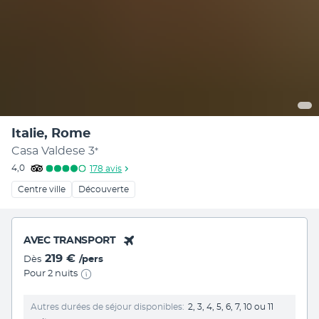
Italie, Rome
Casa Valdese
3
*
4,0
178
avis
Centre ville
Découverte
AVEC TRANSPORT
219 €
Dès
/pers
Pour 2 nuits
Autres durées de séjour disponibles
2, 3, 4, 5, 6, 7, 10 ou 11