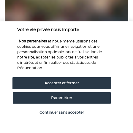
Votre vie privée nous importe
Amateurs de saveurs épicées, délectez-vous d'une cuisine 
Nos partenaires
et nous-même utilisons des
simple et savoureuse à base de spécialités locales. Pour le 
cookies pour vous offrir une navigation et une
déjeuner, choisissez un plat à la carte. Le soir venu, piochez 
personnalisation optimale lors de l'utilisation de
au gré de vos envies dans un buffet varié.
notre site, adapter les publicités à vos centres
d'intérêts et enfin réaliser des statistiques de
Plus de détails
fréquentation.
Accepter et fermer
Activités & Lifestyle
Paramétrer
En plus de bénéficier d'une situation stratégique pour 
Continuer sans accepter
flâner dans la médina, l'hôtel se veut être le lieu rêvé des 
amateurs de farniente qui exercent leur art au bord de la 
piscine ou au spa.