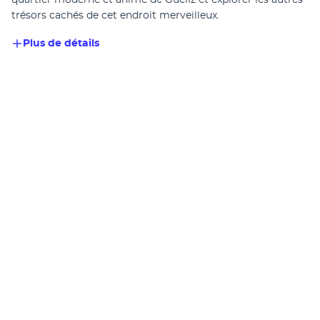
quartier moderne et animé de Guéliz et explorer les autres 
trésors cachés de cet endroit merveilleux. 
Plus de détails