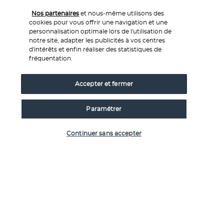
Plus de détails
Nos partenaires
et nous-même utilisons des
cookies pour vous offrir une navigation et une
personnalisation optimale lors de l'utilisation de
notre site, adapter les publicités à vos centres
Découvrir la destination
d'intérêts et enfin réaliser des statistiques de
fréquentation.
Informations utiles
Accepter et fermer
Paramétrer
Vérifier les disponibilités
Continuer sans accepter
Nos experts à votre écoute
Service 0,35€ 
/ min
0 892 700 493
+ prix appel
Réservations 7j/7 du lundi au vendredi de 10h à 20h. Le
samedi et dimanche de 10h à 19h
Depuis l’étranger et les DROM-COM
+33 1 76 240 405