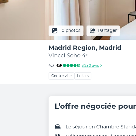
10 photos
Partager
Madrid Region, Madrid
Vincci Soho
4
*
4,3
3 250
avis
Centre ville
Loisirs
L’offre négociée pou
Le séjour en Chambre Stand