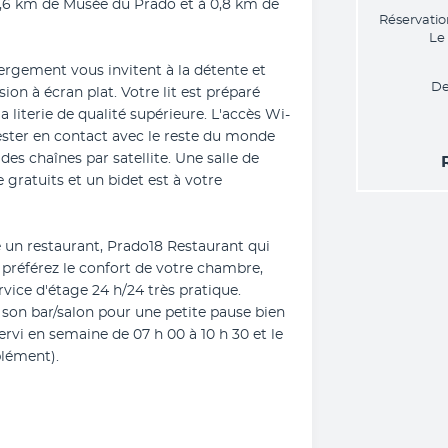
 0,6 km de Musée du Prado et à 0,8 km de 
Réservatio
Le
rgement vous invitent à la détente et 
De
n à écran plat. Votre lit est préparé 
a literie de qualité supérieure. L'accès Wi-
ester en contact avec le reste du monde 
es chaînes par satellite. Une salle de 
 gratuits et un bidet est à votre 
 un restaurant, Prado18 Restaurant qui 
  préférez le confort de votre chambre, 
vice d'étage 24 h/24 très pratique. 
son bar/salon pour une petite pause bien 
ervi en semaine de 07 h 00 à 10 h 30 et le 
plément).