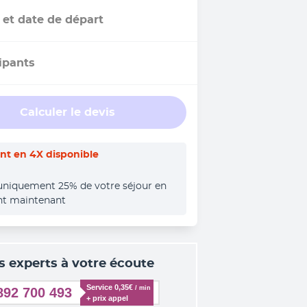
 et date de départ
ipants
Calculer le devis
t en 4X disponible
uniquement 25% de votre séjour en 
nt maintenant
s experts à votre écoute
Service 0,35€ 
/ min
892 700 493
+ prix appel