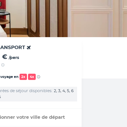
RANSPORT
 €
/pers
 voyage en
2x
4x
rées de séjour disponibles
2, 3, 4, 5, 6
s
ionner votre ville de départ