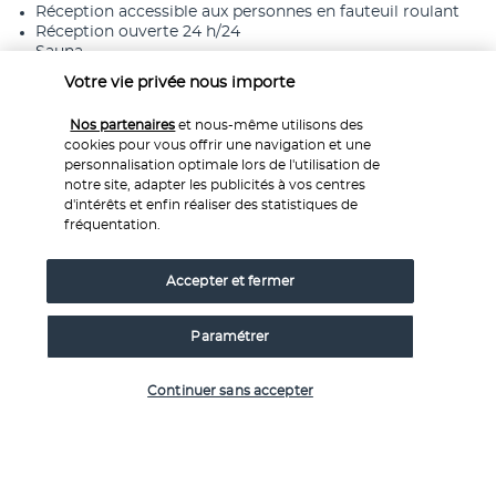
Réception accessible aux personnes en fauteuil roulant
Réception ouverte 24 h/24
Sauna
Sentiers de randonnée à pied ou à vélo à proximité
Votre vie privée nous importe
Service de garde d’enfants
Service de nettoyage à sec/blanchisserie
Nos partenaires
et nous-même utilisons des
Services de concierge
cookies pour vous offrir une navigation et une
Snack bar et/ou épicerie fine
personnalisation optimale lors de l'utilisation de
Tennis sur place
notre site, adapter les publicités à vos centres
Terrasse
d'intérêts et enfin réaliser des statistiques de
Transats de piscine
fréquentation.
Voile à proximité
Accepter et fermer
Informations utiles
Paramétrer
Vérifier les disponibilités
Continuer sans accepter
Nos experts à votre écoute
Service 0,35€ 
/ min
0 892 700 493
+ prix appel