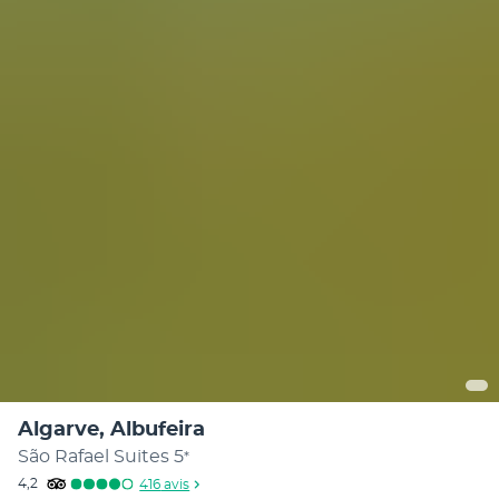
Algarve, Albufeira
São Rafael Suites
5
*
4,2
416
avis