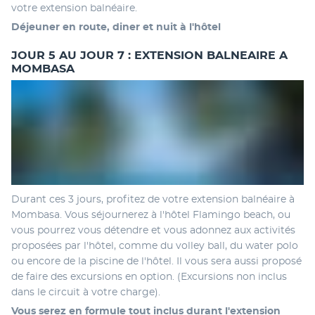
votre extension balnéaire. 
Déjeuner en route, diner et nuit à l'hôtel
JOUR 5 AU JOUR 7 : EXTENSION BALNEAIRE A
MOMBASA
Durant ces 3 jours, profitez de votre extension balnéaire à 
Mombasa. Vous séjournerez à l'hôtel Flamingo beach, ou 
vous pourrez vous détendre et vous adonnez aux activités 
proposées par l'hôtel, comme du volley ball, du water polo 
ou encore de la piscine de l'hôtel. Il vous sera aussi proposé 
de faire des excursions en option. (Excursions non inclus 
dans le circuit à votre charge). 
Vous serez en formule tout inclus durant l'extension 