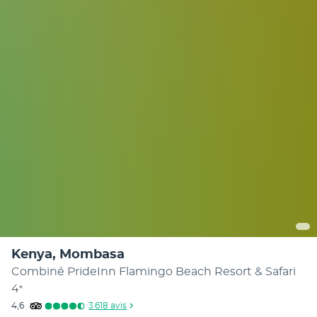
Kenya, Mombasa
Combiné PrideInn Flamingo Beach Resort & Safari
4
*
4,6
3 618
avis