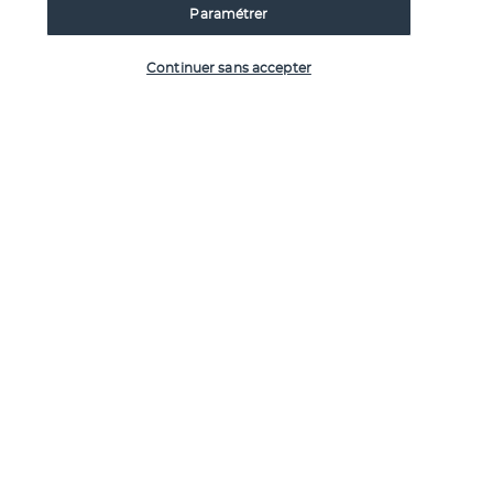
Paramétrer
nuits 
Vérifier les disponibilités
Tsavo West
 : Ziwani Safari Camp 4* (normes locales) - 1 
Continuer sans accepter
nuit 
Tsavo East
 : Voi Wildlife Lodge 4* (normes locales) - 1 nuit 
Vos pensions
Séjour Balnéaire | Pridelnn Flamingo
Beach Resort & Spa 4*
Bon à savoir
Découvrir la destination
Informations utiles