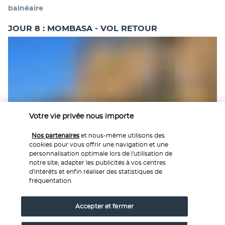
balnéaire 
JOUR 8 : MOMBASA - VOL RETOUR
Votre vie privée nous importe
Après votre check out à l'hôtel, vous serez transférer vers 
l'aéroport de Mombasa pour votre 
vol retour
. 
Nos partenaires
et nous-même utilisons des
cookies pour vous offrir une navigation et une
personnalisation optimale lors de l'utilisation de
notre site, adapter les publicités à vos centres
Vos hébergements
d'intérêts et enfin réaliser des statistiques de
fréquentation.
Durant votre circuit, vous serez logés dans dans des camps 
Accepter et fermer
et des hôtel 3* et 4* (normes locales) cités ou similaires : 
Mombasa 
: Flamingo Beach Resort 4* (normes locales) - 5 