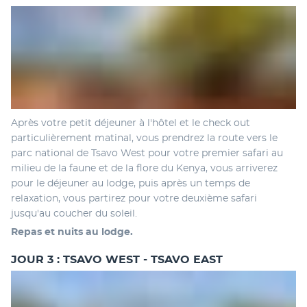
Après votre petit déjeuner à l'hôtel et le check out 
particulièrement matinal, vous prendrez la route vers le 
parc national de Tsavo West pour votre premier safari au 
milieu de la faune et de la flore du Kenya, vous arriverez 
pour le déjeuner au lodge, puis après un temps de 
relaxation, vous partirez pour votre deuxième safari 
jusqu'au coucher du soleil. 
Repas et nuits au lodge. 
JOUR 3 : TSAVO WEST - TSAVO EAST