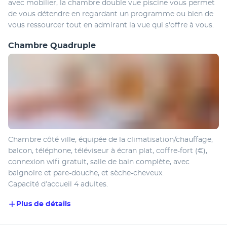
avec mobilier, la chambre double vue piscine vous permet 
de vous détendre en regardant un programme ou bien de 
vous ressourcer tout en admirant la vue qui s'offre à vous. 
Chambre Quadruple
Chambre côté ville, équipée de la climatisation/chauffage, 
balcon, téléphone, téléviseur à écran plat, coffre-fort (€), 
connexion wifi gratuit, salle de bain complète, avec 
baignoire et pare-douche, et sèche-cheveux. 
Capacité d’accueil 4 adultes.
Plus de détails