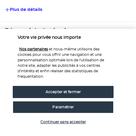
Plus de détails
Découvrir la destination
Votre vie privée nous importe
Informations utiles
Nos partenaires
et nous-même utilisons des
cookies pour vous offrir une navigation et une
personnalisation optimale lors de l'utilisation de
notre site, adapter les publicités à vos centres
d'intérêts et enfin réaliser des statistiques de
fréquentation.
Nos experts à votre écoute
Accepter et fermer
Service 0,35€ 
/ min
0 892 700 493
+ prix appel
Paramétrer
Réservations 7j/7 du lundi au vendredi de 10h à 20h. Le
samedi et dimanche de 10h à 19h
Vérifier les disponibilités
Continuer sans accepter
Depuis l’étranger et les DROM-COM