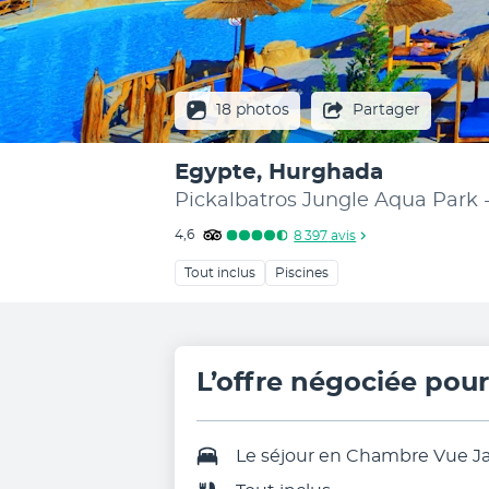
18 photos
Partager
Egypte, Hurghada
Pickalbatros Jungle Aqua Park
4,6
8 397
avis
Tout inclus
Piscines
L’offre négociée pou
Le séjour en
Chambre Vue Ja