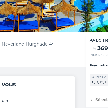
AVEC T
 - Neverland Hurghada
4
*
369
Dès
Pour 3 nuits
Payez votre
Autres du
8, 9, 10, 1
r vous
Sélect
rdin