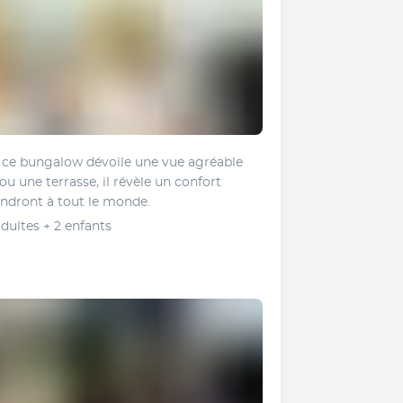
, ce bungalow dévoile une vue agréable 
u une terrasse, il révèle un confort 
endront à tout le monde.
dultes + 2 enfants 