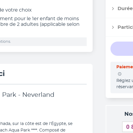
Durée
 de votre choix
ement pour le 1er enfant de moins
bre de 2 adultes (applicable selon
Partic
tions.
Paiemen
ci
Réglez 
réserva
 Park - Neverland
No
ada, sur la côte est de l'Égypte, se 
0 
ach Aqua Park ****. Composé de 