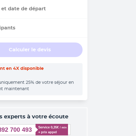
 et date de départ
ipants
Calculer le devis
t en 4X disponible
uniquement 25% de votre séjour en 
nt maintenant
s experts à votre écoute
Service 0,35€ 
/ min
892 700 493
+ prix appel