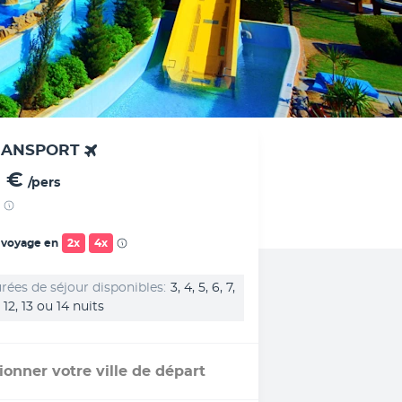
RANSPORT
 €
/pers
 voyage en
2x
4x
rées de séjour disponibles
3, 4, 5, 6, 7,
1, 12, 13 ou 14 nuits
ionner votre ville de départ