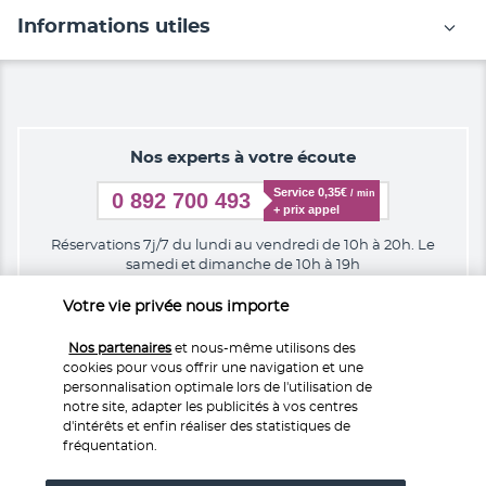
Informations utiles
Nos experts à votre écoute
Service 0,35€ 
/ min
0 892 700 493
+ prix appel
Réservations 7j/7 du lundi au vendredi de 10h à 20h. Le
samedi et dimanche de 10h à 19h
Votre vie privée nous importe
Depuis l’étranger et les DROM-COM
+33 1 76 240 405
Nos partenaires
et nous-même utilisons des
(Prix d’un appel international)
cookies pour vous offrir une navigation et une
personnalisation optimale lors de l'utilisation de
Référence produit : 534395
notre site, adapter les publicités à vos centres
d'intérêts et enfin réaliser des statistiques de
fréquentation.