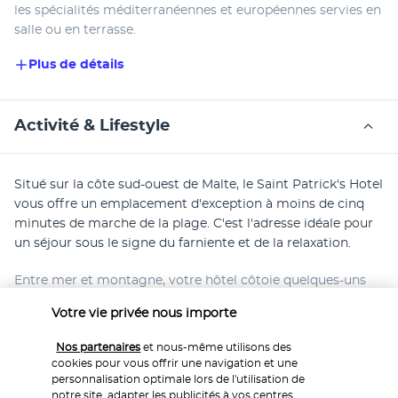
les spécialités méditerranéennes et européennes servies en 
salle ou en terrasse.
Plus de détails
Activité & Lifestyle
Situé sur la côte sud-ouest de Malte, le Saint Patrick's Hotel 
vous offre un emplacement d'exception à moins de cinq 
minutes de marche de la plage. C'est l'adresse idéale pour 
un séjour sous le signe du farniente et de la relaxation.
Entre mer et montagne, votre hôtel côtoie quelques-uns 
des sites les plus remarquables de Gozo et de Malte. À deux 
Votre vie privée nous importe
pas de l'établissement, vous aurez l'occasion de découvrir 
le village de Xlendi, ancien village de pêcheurs réputé pour 
Nos partenaires
et nous-même utilisons des
sa splendide baie encadrée de hautes falaises. Sur place, 
cookies pour vous offrir une navigation et une
vous pourrez visiter la Basilique Notre-Dame de Ta'Pinu et 
personnalisation optimale lors de l'utilisation de
notre site, adapter les publicités à vos centres
la tour construite par les Chevaliers en 1658. L'été, vous 