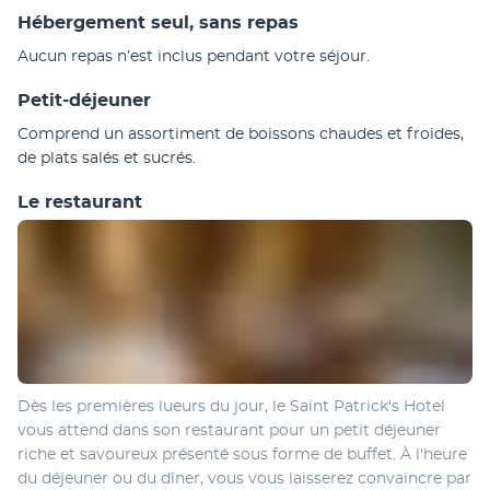
Hébergement seul, sans repas
Aucun repas n’est inclus pendant votre séjour.
Petit-déjeuner
Comprend un assortiment de boissons chaudes et froides, 
de plats salés et sucrés.
Le restaurant
Dès les premières lueurs du jour, le Saint Patrick's Hotel 
vous attend dans son restaurant pour un petit déjeuner 
riche et savoureux présenté sous forme de buffet. À l'heure 
du déjeuner ou du dîner, vous vous laisserez convaincre par 