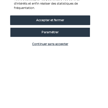
d'intérêts et enfin réaliser des statistiques de
étendrez votre serviette sur de magnifiques plages ou au 
fréquentation.
bord de la piscine de l'hôtel surplombant la mer. 
Plus de détails
Accepter et fermer
Paramétrer
Découvrir la destination
Vérifier les disponibilités
Continuer sans accepter
Informations utiles
Nos experts à votre écoute
Service 0,35€ 
/ min
0 892 700 493
+ prix appel
Réservations 7j/7 du lundi au vendredi de 10h à 20h. Le
samedi et dimanche de 10h à 19h