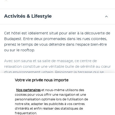
Activités & Lifestyle
Cet hôtel est idéalement situé pour aller à la découverte de 
Budapest. Entre deux promenades dans les rues colorées, 
prenez le temps de vous détendre dans l'espace bien-être 
ou sur le rooftop. 
Avec son sauna et sa salle de massage, ce centre de 
relaxation constitue une véritable bulle de sérénité au cœur 
d'un environnement urbain. Rejoignez la terrasse qui se 
trouve sur le toit de l'hôtel. Vous profitez du confort d'un 
Votre vie privée nous importe
élégant salon d'extérieur et admirez une vue sur certains 
monuments de la capitale hongroise. Pour organiser une 
Nos partenaires
et nous-même utilisons des
soirée à l'opéra ou pour réserver dans un restaurant raffiné, 
cookies pour vous offrir une navigation et une
personnalisation optimale lors de l'utilisation de
adressez-vous au personnel de l'hôtel. Il est toujours prêt à 
notre site, adapter les publicités à vos centres
vous fournir les meilleurs conseils pour des vacances 
d'intérêts et enfin réaliser des statistiques de
mémorables. 
fréquentation.