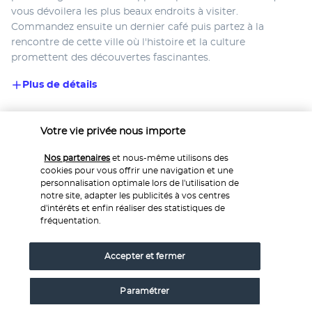
vous dévoilera les plus beaux endroits à visiter. 
Commandez ensuite un dernier café puis partez à la 
rencontre de cette ville où l'histoire et la culture 
promettent des découvertes fascinantes. 
Plus de détails
Votre vie privée nous importe
Découvrir la destination
Nos partenaires
et nous-même utilisons des
cookies pour vous offrir une navigation et une
Informations utiles
personnalisation optimale lors de l'utilisation de
notre site, adapter les publicités à vos centres
d'intérêts et enfin réaliser des statistiques de
fréquentation.
Accepter et fermer
Nos experts à votre écoute
Service 0,35€ 
/ min
0 892 700 493
Paramétrer
+ prix appel