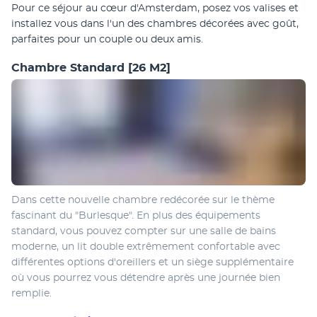
Pour ce séjour au cœur d'Amsterdam, posez vos valises et 
installez vous dans l'un des chambres décorées avec goût, 
parfaites pour un couple ou deux amis.
Chambre Standard
[26 M2]
Dans cette nouvelle chambre redécorée sur le thème 
fascinant du "Burlesque". En plus des équipements 
standard, vous pouvez compter sur une salle de bains 
moderne, un lit double extrêmement confortable avec 
différentes options d'oreillers et un siège supplémentaire 
où vous pourrez vous détendre après une journée bien 
remplie.