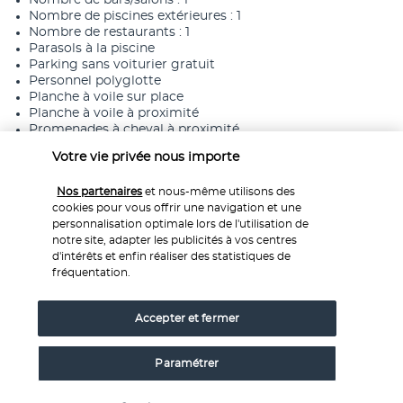
Nombre de bars/salons : 1
Nombre de piscines extérieures : 1
Nombre de restaurants : 1
Parasols à la piscine
Parking sans voiturier gratuit
Personnel polyglotte
Planche à voile sur place
Planche à voile à proximité
Promenades à cheval à proximité
Réception ouverte 24 h/24
Votre vie privée nous importe
Salle de banquet
Salle d’arcade/de jeux vidéo
Nos partenaires
et nous-même utilisons des
Service de départ express
cookies pour vous offrir une navigation et une
Service de nettoyage à sec/blanchisserie
personnalisation optimale lors de l'utilisation de
Service de transfert de la gare à l’hôtel (en supplément)
notre site, adapter les publicités à vos centres
Service de transfert de l’hôtel à la gare (en supplément)
d'intérêts et enfin réaliser des statistiques de
Service de transfert entre l’hôtel et l’aéroport (en
fréquentation.
supplément)
Service d’arrivée express
Services de concierge
Accepter et fermer
Services de cérémonie de mariage
Sur une plage privée
Surface de l’espace de conférence (mètres) : 300
Paramétrer
Table de billard
Tennis sur place