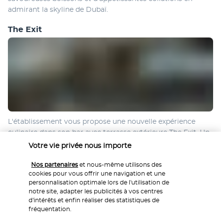
admirant la skyline de Dubaï.
The Exit
L'établissement vous propose une nouvelle expérience 
culinaire dans son bar avec terrasse extérieure The Exit. Un 
pub gastronomique élégant et convivial d'inspiration 
Votre vie privée nous importe
londonienne, caractérisé par ses meubles et ses décors en 
bois et en métal.
Nos partenaires
et nous-même utilisons des
cookies pour vous offrir une navigation et une
personnalisation optimale lors de l'utilisation de
Plus de détails
notre site, adapter les publicités à vos centres
d'intérêts et enfin réaliser des statistiques de
fréquentation.
Activité & Lifestyle