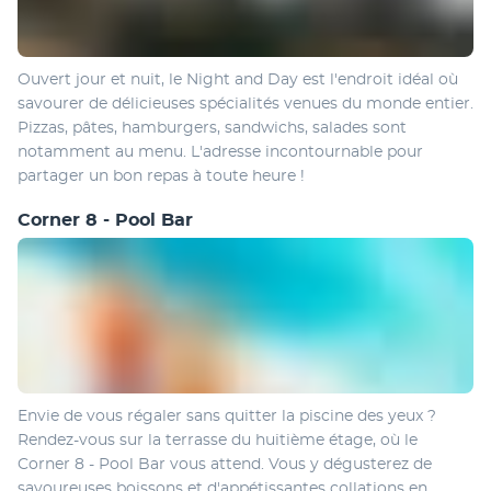
Ouvert jour et nuit, le Night and Day est l'endroit idéal où 
savourer de délicieuses spécialités venues du monde entier. 
Pizzas, pâtes, hamburgers, sandwichs, salades sont 
notamment au menu. L'adresse incontournable pour 
partager un bon repas à toute heure ! 
Corner 8 - Pool Bar
Envie de vous régaler sans quitter la piscine des yeux ? 
Rendez-vous sur la terrasse du huitième étage, où le 
Corner 8 - Pool Bar vous attend. Vous y dégusterez de 
savoureuses boissons et d'appétissantes collations en 