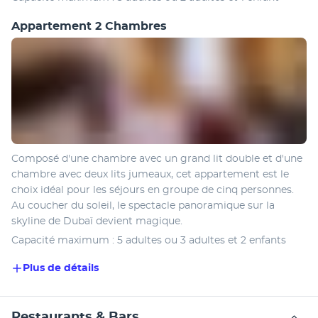
Appartement 2 Chambres
Composé d'une chambre avec un grand lit double et d'une 
chambre avec deux lits jumeaux, cet appartement est le 
choix idéal pour les séjours en groupe de cinq personnes. 
Au coucher du soleil, le spectacle panoramique sur la 
skyline de Dubaï devient magique.
Capacité maximum : 5 adultes ou 3 adultes et 2 enfants
Plus de détails
Restaurants & Bars