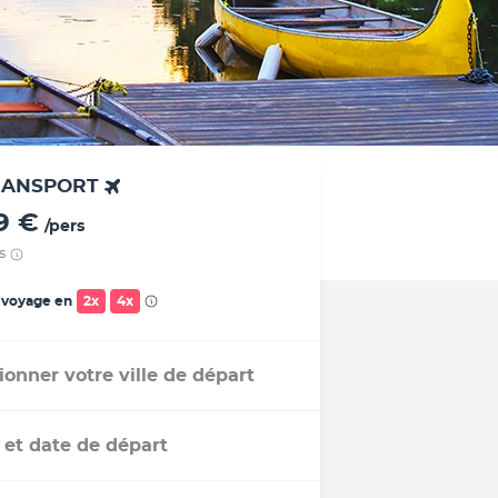
RANSPORT
19 €
/pers
s
 voyage en
2x
4x
ionner votre ville de départ
 et date de départ