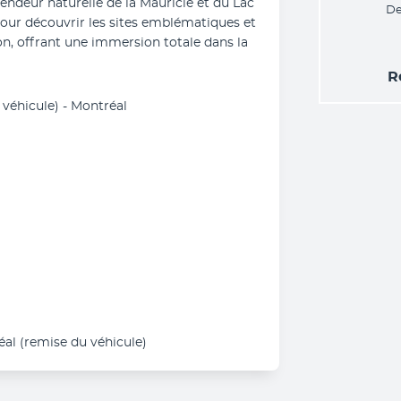
endeur naturelle de la Mauricie et du Lac 
De
our découvrir les sites emblématiques et 
n, offrant une immersion totale dans la 
R
 véhicule) - Montréal
éal (remise du véhicule)