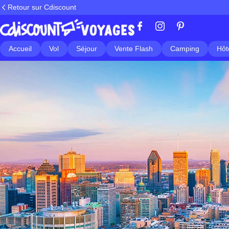
Retour sur Cdiscount
Accueil
Vol
Séjour
Vente Flash
Camping
Hôt