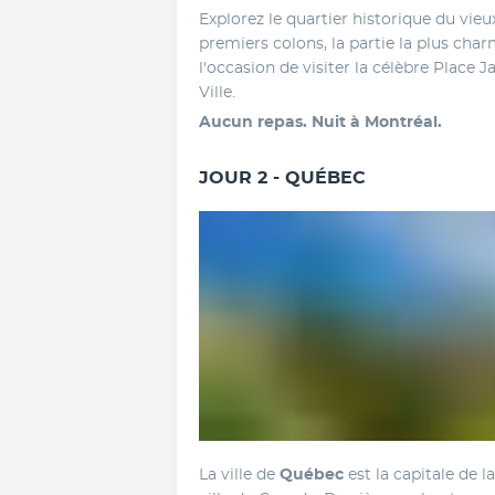
Explorez le quartier historique du vieux
premiers colons, la partie la plus cha
l'occasion de visiter la célèbre Place 
Ville.
Aucun repas. Nuit à Montréal.
JOUR 2 - QUÉBEC
La ville de 
Québec
 est la capitale de 