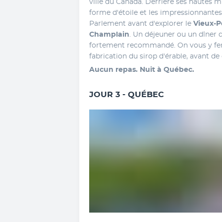
ville du Canada. Derrière ses hautes mur
forme d'étoile et les impressionnantes f
Parlement avant d'explorer le 
Vieux-Po
Champlain
. Un déjeuner ou un dîner d
fortement recommandé. On vous y fera d
fabrication du sirop d'érable, avant 
Aucun repas. Nuit à Québec.
JOUR 3 - QUÉBEC