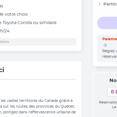
Partic
as
 de votre choix
 Toyota Corolla ou similaire
4h/24
Paiemen
tions.
Réglez 
réserva
ci
No
0 
 les vastes territoires du Canada grâce à 
Réservatio
a sur les routes des provinces du Québec. 
Le
n, plongez dans l'effervescence urbaine de 