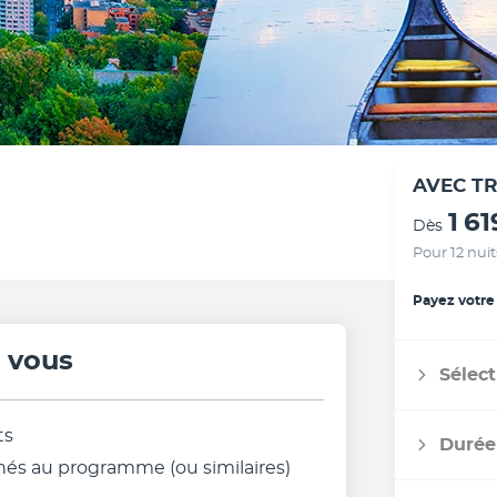
AVEC T
1 6
Dès
Pour 12 nuit
Payez votre
r vous
Sélect
ts
Durée
s au programme (ou similaires)