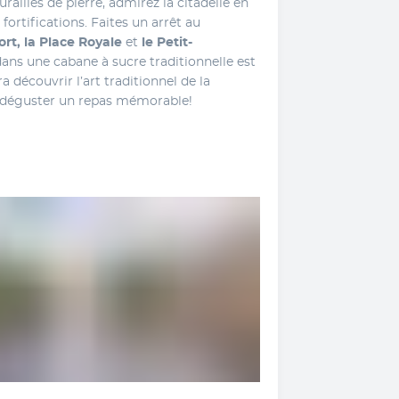
ailles de pierre, admirez la citadelle en 
ortifications. Faites un arrêt au 
rt, la Place Royale 
et
 le Petit-
ans une cabane à sucre traditionnelle est 
écouvrir l’art traditionnel de la 
de déguster un repas mémorable!