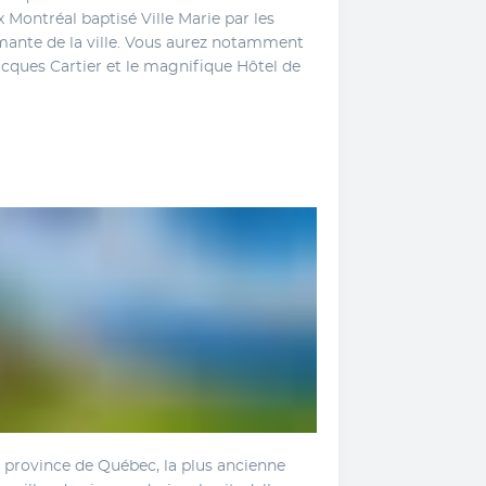
 Montréal baptisé Ville Marie par les 
rmante de la ville. Vous aurez notamment 
Jacques Cartier et le magnifique Hôtel de 
la province de Québec, la plus ancienne 