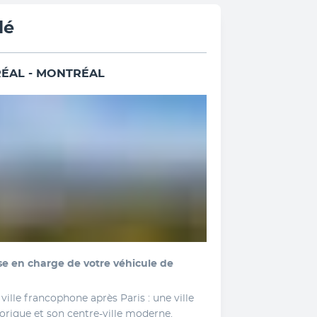
lé
RÉAL - MONTRÉAL
se en charge de votre véhicule de 
ille francophone après Paris : une ville 
orique et son centre-ville moderne. 