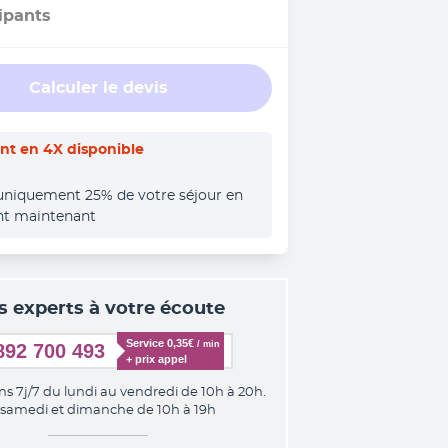
ipants
Calculer le devis
t en 4X disponible
uniquement 25% de votre séjour en 
nt maintenant
s experts à votre écoute
Service 0,35€ 
/ min
892 700 493
+ prix appel
ns 7j/7 du lundi au vendredi de 10h à 20h.
 samedi et dimanche de 10h à 19h