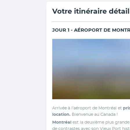
Votre itinéraire détail
JOUR 1 - AÉROPORT DE MONT
Arrivée à l’aéroport de Montréal et 
pri
location. 
Bienvenue au Canada !
Montréal 
est la deuxième plus grande v
de contrastes avec son Vieux Port hist