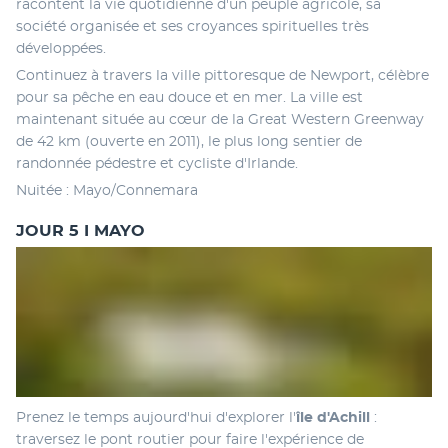
racontent la vie quotidienne d'un peuple agricole, sa 
société organisée et ses croyances spirituelles très 
développées. 
Continuez à travers la ville pittoresque de Newport, célèbre 
pour sa pêche en eau douce et en mer. La ville est 
maintenant située au cœur de la Great Western Greenway 
de 42 km (ouverte en 2011), le plus long sentier de 
randonnée pédestre et cycliste d'Irlande. 
Nuitée : Mayo/Connemara
JOUR 5 I MAYO
Prenez le temps aujourd'hui d'explorer l'
île d'Achill 
: 
traversez le pont routier pour faire l'expérience de 