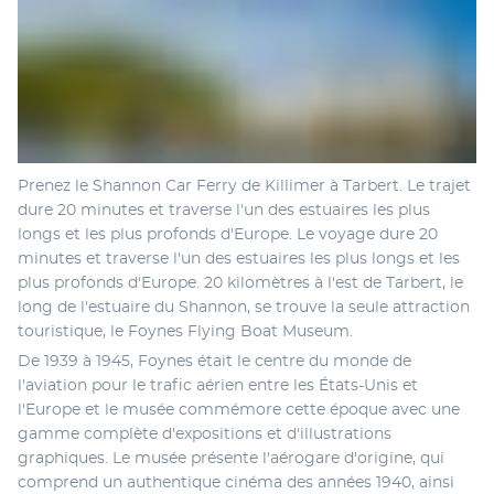
Prenez le Shannon Car Ferry de Killimer à Tarbert. Le trajet 
dure 20 minutes et traverse l'un des estuaires les plus 
longs et les plus profonds d'Europe. Le voyage dure 20 
minutes et traverse l'un des estuaires les plus longs et les 
plus profonds d'Europe. 20 kilomètres à l'est de Tarbert, le 
long de l'estuaire du Shannon, se trouve la seule attraction 
touristique, le Foynes Flying Boat Museum.
De 1939 à 1945, Foynes était le centre du monde de 
l'aviation pour le trafic aérien entre les États-Unis et 
l'Europe et le musée commémore cette époque avec une 
gamme complète d'expositions et d'illustrations 
graphiques. Le musée présente l'aérogare d'origine, qui 
comprend un authentique cinéma des années 1940, ainsi 