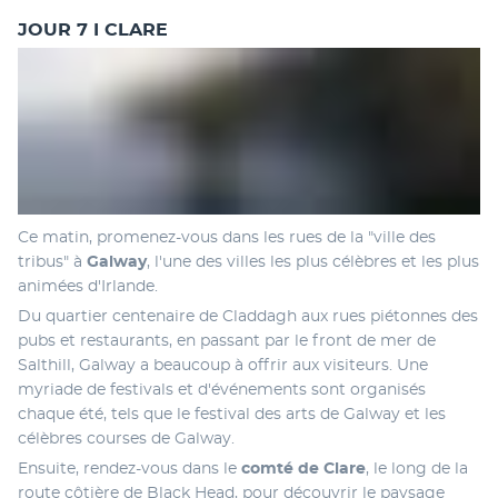
JOUR 7 I CLARE
Ce matin, promenez-vous dans les rues de la "ville des 
tribus" à
 Galway
, l'une des villes les plus célèbres et les plus 
animées d'Irlande. 
Du quartier centenaire de Claddagh aux rues piétonnes des 
pubs et restaurants, en passant par le front de mer de 
Salthill, Galway a beaucoup à offrir aux visiteurs. Une 
myriade de festivals et d'événements sont organisés 
chaque été, tels que le festival des arts de Galway et les 
célèbres courses de Galway.
Ensuite, rendez-vous dans le 
comté de Clare
, le long de la 
route côtière de Black Head, pour découvrir le paysage 