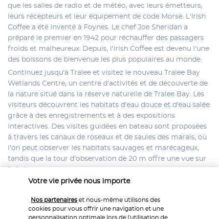
que les salles de radio et de météo, avec leurs émetteurs, 
leurs récepteurs et leur équipement de code Morse. L'Irish 
Coffee a été inventé à Foynes. Le chef Joe Sheridan a 
préparé le premier en 1942 pour réchauffer des passagers 
froids et malheureux. Depuis, l'Irish Coffee est devenu l'une 
des boissons de bienvenue les plus populaires au monde. 
Continuez jusqu'à Tralee et visitez le nouveau Tralee Bay 
Wetlands Centre, un centre d'activités et de découverte de 
la nature situé dans la réserve naturelle de Tralee Bay. Les 
visiteurs découvrent les habitats d'eau douce et d'eau salée 
grâce à des enregistrements et à des expositions 
interactives. Des visites guidées en bateau sont proposées 
à travers les canaux de roseaux et de saules des marais, où 
l'on peut observer les habitats sauvages et marécageux, 
tandis que la tour d'observation de 20 m offre une vue sur 
la baie. 
Votre vie privée nous importe
Dirigez-vous vers l'ouest, vers la magnifique péninsule de 
Dingle, une région où l'on parle gaélique et où vous 
Nos partenaires
et nous-même utilisons des
trouverez certains des plus beaux paysages côtiers 
cookies pour vous offrir une navigation et une
d'Irlande, qui est également célèbre pour ses monuments 
personnalisation optimale lors de l'utilisation de