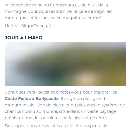
la légendaire reine du Connemara et, du haut de la 
montagne, vous pourrez admirer la baie de Sligo, les 
montagnes et les lacs de ce magnifique comté. 
Nuitée : Sligo/Donegal
JOUR 4 I MAYO
Continuez vers l'ouest et arrêtez-vous pour explorer les
Céide Fields à Ballycastle
. Il s'agit du plus grand 
monument de l'âge de pierre et du plus ancien système de 
champs connu au monde, situé dans un vaste paysage 
préhistorique de tourbières, de falaises et de côtes. 
Des expositions, des visites à pied et des spectacles 