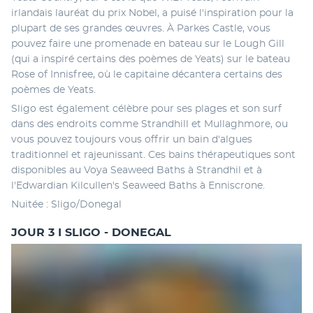
irlandais lauréat du prix Nobel, a puisé l'inspiration pour la 
plupart de ses grandes œuvres. À Parkes Castle, vous 
pouvez faire une promenade en bateau sur le Lough Gill 
(qui a inspiré certains des poèmes de Yeats) sur le bateau 
Rose of Innisfree, où le capitaine décantera certains des 
poèmes de Yeats. 
Sligo est également célèbre pour ses plages et son surf 
dans des endroits comme Strandhill et Mullaghmore, ou 
vous pouvez toujours vous offrir un bain d'algues 
traditionnel et rajeunissant. Ces bains thérapeutiques sont 
disponibles au Voya Seaweed Baths à Strandhil et à 
l'Edwardian Kilcullen's Seaweed Baths à Enniscrone. 
Nuitée : Sligo/Donegal
JOUR 3 I SLIGO - DONEGAL