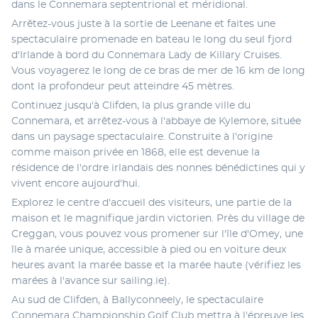
dans le Connemara septentrional et méridional.
Arrêtez-vous juste à la sortie de Leenane et faites une 
spectaculaire promenade en bateau le long du seul fjord 
d'Irlande à bord du Connemara Lady de Killary Cruises. 
Vous voyagerez le long de ce bras de mer de 16 km de long 
dont la profondeur peut atteindre 45 mètres. 
Continuez jusqu'à Clifden, la plus grande ville du 
Connemara, et arrêtez-vous à l'abbaye de Kylemore, située 
dans un paysage spectaculaire. Construite à l'origine 
comme maison privée en 1868, elle est devenue la 
résidence de l'ordre irlandais des nonnes bénédictines qui y 
vivent encore aujourd'hui. 
Explorez le centre d'accueil des visiteurs, une partie de la 
maison et le magnifique jardin victorien. Près du village de 
Creggan, vous pouvez vous promener sur l'île d'Omey, une 
île à marée unique, accessible à pied ou en voiture deux 
heures avant la marée basse et la marée haute (vérifiez les 
marées à l'avance sur sailing.ie). 
Au sud de Clifden, à Ballyconneely, le spectaculaire 
Connemara Championship Golf Club mettra à l'épreuve les 