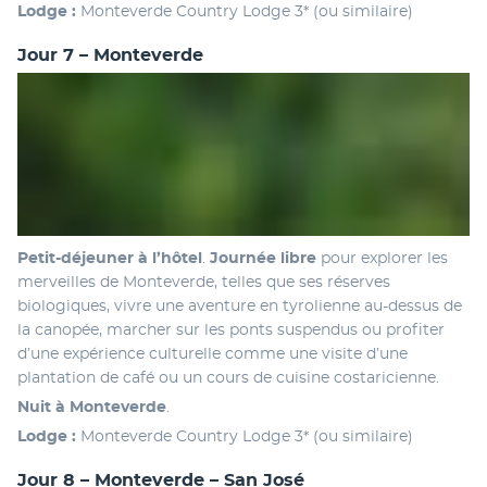
Lodge : 
Monteverde Country Lodge 3* (ou similaire)
Jour 7 – Monteverde
Petit-déjeuner à l’hôtel
. 
Journée libre
 pour explorer les 
merveilles de Monteverde, telles que ses réserves 
biologiques, vivre une aventure en tyrolienne au-dessus de 
la canopée, marcher sur les ponts suspendus ou profiter 
d’une expérience culturelle comme une visite d’une 
plantation de café ou un cours de cuisine costaricienne.
Nuit à Monteverde
.
Lodge : 
Monteverde Country Lodge 3* (ou similaire)
Jour 8 – Monteverde – San José