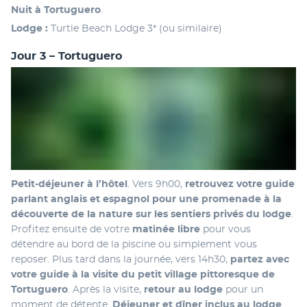
Nuit à Tortuguero
.
Lodge : 
Turtle Beach Lodge 3* (ou similaire)
Jour 3 – Tortuguero
Petit-déjeuner à l’hôtel
. Vers 9h00, 
retrouvez votre guide 
parlant anglais et espagnol pour une promenade à la 
découverte de la nature sur les sentiers privés du lodge
. 
Profitez ensuite de votre
 matinée libre
 pour vous 
détendre au bord de la piscine ou simplement vous 
reposer. Plus tard dans la journée, vers 14h30, 
partez avec 
votre guide à la visite du petit village pittoresque de 
Tortuguero
. Après la visite, 
retour au lodge
 pour un 
moment de détente. 
Déjeuner et dîner inclus au lodge
.