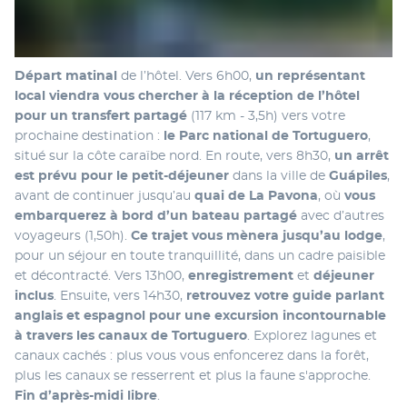
Départ matinal 
de l’hôtel. Vers 6h00, 
un représentant 
local viendra vous chercher à la réception de l’hôtel 
pour un transfert partagé
 (117 km - 3,5h) vers votre 
prochaine destination : 
le Parc national de Tortuguero
, 
situé sur la côte caraïbe nord. En route, vers 8h30, 
un arrêt 
est prévu pour le petit-déjeuner 
dans la ville de 
Guápiles
, 
avant de continuer jusqu’au
 quai de La Pavona
, où 
vous 
embarquerez à bord d’un bateau partagé
 avec d’autres 
voyageurs (1,50h). 
Ce trajet vous mènera jusqu’au lodge
, 
pour un séjour en toute tranquillité, dans un cadre paisible 
et décontracté. Vers 13h00, 
enregistrement 
et 
déjeuner 
inclus
. Ensuite, vers 14h30,
 retrouvez votre guide parlant 
anglais et espagnol pour une excursion incontournable 
à travers les canaux de Tortuguero
. Explorez lagunes et 
canaux cachés : plus vous vous enfoncerez dans la forêt, 
plus les canaux se resserrent et plus la faune s'approche. 
Fin d’après-midi libre
.