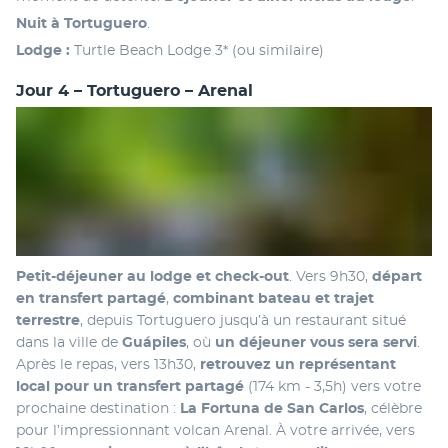
Nuit à Tortuguero
.
Lodge :
 Turtle Beach Lodge 3* (ou similaire)
Jour 4 – Tortuguero – Arenal
Petit-déjeuner au lodge et check-out
. Vers 9h30, 
départ 
en transfert partagé
, 
combinant bateau et trajet 
terrestre
, depuis Tortuguero jusqu’à un restaurant situé 
dans la ville de 
Guápiles
, où 
un déjeuner vous sera servi
. 
Après le repas, vers 13h30, 
retrouvez un représentant 
local pour un transfert partagé 
(174 km - 3,5h) vers votre 
prochaine destination :
 La Fortuna de San Carlos
, célèbre 
pour l’impressionnant volcan Arenal. À votre arrivée, vers 