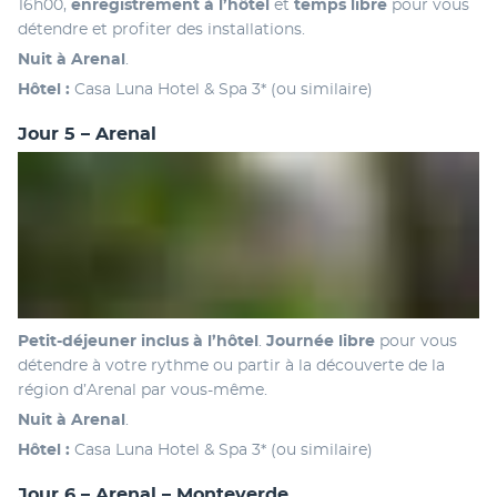
16h00, 
enregistrement à l’hôtel 
et 
temps libre
 pour vous 
détendre et profiter des installations.
Nuit à Arenal
.
Hôtel :
 Casa Luna Hotel & Spa 3* (ou similaire)
Jour 5 – Arenal
Petit-déjeuner inclus à l’hôtel
. 
Journée libre
 pour vous 
détendre à votre rythme ou partir à la découverte de la 
région d’Arenal par vous-même.
Nuit à Arenal
.
Hôtel :
 Casa Luna Hotel & Spa 3* (ou similaire)
Jour 6 – Arenal – Monteverde