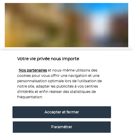
Petit-déjeuner à l’hôtel
 et 
check-out
. Vers 8h00, 
Votre vie privée nous importe
retrouvez un représentant local à la réception de l’hôtel 
pour votre transfert partagé vers San José 
(145 km - 
Nos partenaires
et nous-même utilisons des
3,5h). À votre arrivée, vers midi, 
enregistrement à l’hôtel
, 
cookies pour vous offrir une navigation et une
puis 
temps libre
 pour vous détendre ou partir à la 
personnalisation optimale lors de l'utilisation de
découverte de la capitale costaricienne par vous-même.
notre site, adapter les publicités à vos centres
d'intérêts et enfin réaliser des statistiques de
Nuit à San José
.
fréquentation.
Hôtel : 
Sleep Inn 3* (ou similaire)
Accepter et fermer
Jour 9 – San José – Île Tortuga – San José
Paramétrer