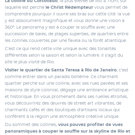
La colline du Corcovado
, la plus élevée de Rio à 710m, sur 
laquelle est perché
 le Christ Rédempteur
 vous permet de 
comprendre pourquoi il ouvre ses bras sur cette cité: la vue 
y est absolument magnifique et vous donne une vision à 
360°. Le panorama y est à couper le souffle avec une 
succession de baies, de plages superbes, de quartiers entre 
les collines couvertes par une favela ou la forêt atlantique. 
C’est ce qui rend cette ville unique avec des tonalités 
différentes selon la saison et selon la lumière. Il s'agit du 
site le plus visité de Rio. 
Visiter le quartier de Santa Teresa à Rio de Janeiro
, c'est 
comme entrer dans un paradis bohème. Ce charmant 
quartier perché sur une colline, avec ses rues pavées et ses 
maisons de style colonial, dégage une ambiance artistique 
et historique. En vous promenant dans ses ruelles étroites, 
vous découvrirez des œuvres de street art vibrantes, de 
charmants cafés et des boutiques d'artisans locaux qui 
confèrent à la région une atmosphère créative unique. 
Du sommet des collines, 
vous pouvez profiter de vues 
panoramiques à couper le souffle sur la skyline de Rio et 