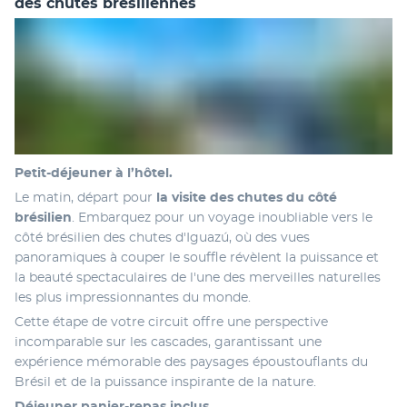
des chutes brésiliennes
Petit-déjeuner à l’hôtel. 
Le matin, départ pour 
la visite des chutes du côté 
brésilien
. Embarquez pour un voyage inoubliable vers le 
côté brésilien des chutes d'Iguazú, où des vues 
panoramiques à couper le souffle révèlent la puissance et 
la beauté spectaculaires de l'une des merveilles naturelles 
les plus impressionnantes du monde.
Cette étape de votre circuit offre une perspective 
incomparable sur les cascades, garantissant une 
expérience mémorable des paysages époustouflants du 
Brésil et de la puissance inspirante de la nature.
Déjeuner panier-repas inclus
. 