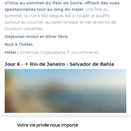
d'Urca au sommet du Pain de Sucre, offrant des vues 
spectaculaires tout au long du trajet
. Une fois au 
sommet, la vue à 360 degrés est à couper le souffle, 
surtout au coucher du soleil lorsque le ciel se teinte de 
couleurs vibrantes.
Déjeuner inclus et dîner libre.
Nuit à l’hôtel.
Hôtel : 
Americas Copacabana 3* (ou similaire)
Jour 6 - ✈ Rio de Janeiro - Salvador de Bahia
Petit-déjeuner à l’hôtel. 
Votre vie privée nous importe
A l’heure convenue,
 transfert vers l’aéroport international 