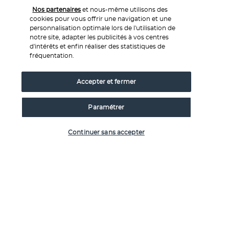
de Rio de Janeiro pour prendre votre vol pour Salvador 
Nos partenaires
et nous-même utilisons des
da Bahia. 
cookies pour vous offrir une navigation et une
personnalisation optimale lors de l'utilisation de
Arrivée à l’aéroport, accueil et transfert à l’hôtel. 
notre site, adapter les publicités à vos centres
Temps libre et nuit à l’hôtel.
d'intérêts et enfin réaliser des statistiques de
fréquentation.
Hôtel :
 Wish hotel 4* (ou similaire)
Jour 7 - Salvador de Bahia : Visite de la ville
Accepter et fermer
Paramétrer
Vérifier les disponibilités
Continuer sans accepter
Petit-déjeuner à l’hôtel.
Plongez au cœur de 
Salvador
, berceau de la culture afro-
brésilienne, à travers
 une visite complète de la ville haute 
et de la ville basse
.
Dans la ville haute, découvrez 
le centre historique du 