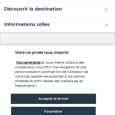
Découvrir la destination
Informations utiles
Votre vie privée nous importe
Nos experts à votre écoute
Nos partenaires
et nous-même utilisons des
Service 0,35€ 
/ min
0 892 700 493
cookies pour vous offrir une navigation et une
+ prix appel
personnalisation optimale lors de l'utilisation de
Réservations 7j/7 du lundi au vendredi de 10h à 20h. Le
notre site, adapter les publicités à vos centres
samedi et dimanche de 10h à 19h
d'intérêts et enfin réaliser des statistiques de
fréquentation.
Depuis l’étranger et les DROM-COM
+33 1 76 240 405
Accepter et fermer
(Prix d’un appel international)
Référence produit : 65651
Paramétrer