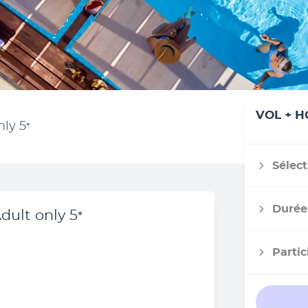
VOL + H
nly
5
*
Sélect
Durée
dult only
5
*
Partic