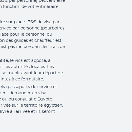
t 65€ par personne) peuvent être
n fonction de votre itinéraire
ire sur place : 36€ de visa par
ervice par personne (pourboires
place pour le personnel du
ion des guides et chauffeur est
'est pas incluse dans les frais de
ité, le visa est apposé, à
ar les autorités locales. Les
se munir avant leur départ de
intes à ce formulaire.
els (passeports de service et
ment demander un visa
 ou du consulat d’Égypte
ivée sur le territoire égyptien.
vré à l’arrivée et ils seront