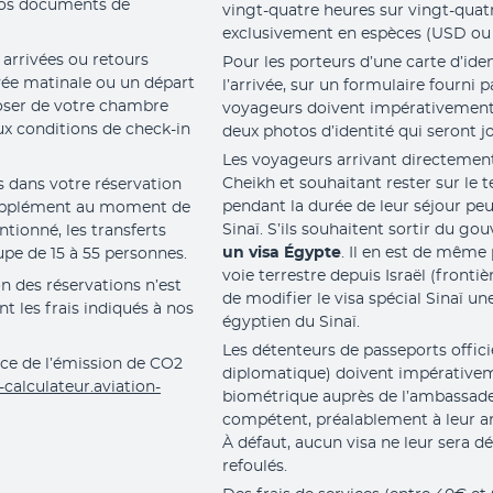
vos documents de 
vingt-quatre heures sur vingt-quatr
exclusivement en espèces (USD ou 
 arrivées ou retours 
Pour les porteurs d’une carte d’ident
vée matinale ou un départ 
l’arrivée, sur un formulaire fourni p
oser de votre chambre 
voyageurs doivent impérativement 
x conditions de check-in 
deux photos d’identité qui seront jo
Les voyageurs arrivant directement
Cheikh et souhaitant rester sur le 
s dans votre réservation 
pendant la durée de leur séjour peuv
 supplément au moment de 
Sinaï. S’ils souhaitent sortir du gou
ionné, les transferts 
un visa Égypte
. Il en est de même
upe de 15 à 55 personnes.
voie terrestre depuis Israël (frontiè
n des réservations n’est 
de modifier le visa spécial Sinaï une
 les frais indiqués à nos 
égyptien du Sinaï.
Les détenteurs de passeports offici
ce de l’émission de CO2 
diplomatique) doivent impérative
-calculateur.aviation-
biométrique auprès de l’ambassade
compétent, préalablement à leur arr
À défaut, aucun visa ne leur sera déli
refoulés.