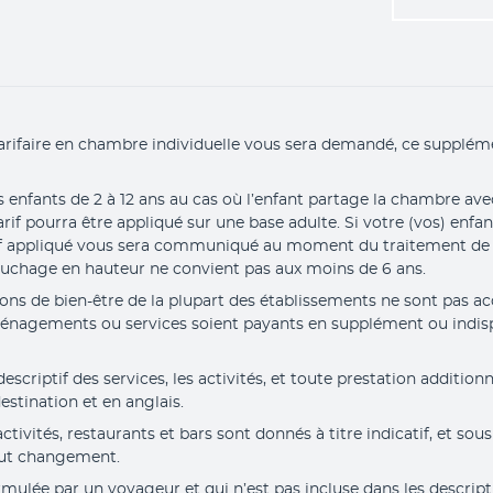
arifaire en chambre individuelle vous sera demandé, ce suppléme
s enfants de 2 à 12 ans au cas où l’enfant partage la chambre ave
rif pourra être appliqué sur une base adulte. Si votre (vos) enfan
tarif appliqué vous sera communiqué au moment du traitement de
ouchage en hauteur ne convient pas aux moins de 6 ans.
tions de bien-être de la plupart des établissements ne sont pas ac
ménagements ou services soient payants en supplément ou indisp
criptif des services, les activités, et toute prestation additionne
estination et en anglais.
tivités, restaurants et bars sont donnés à titre indicatif, et sous
out changement.
mulée par un voyageur et qui n’est pas incluse dans les descripti