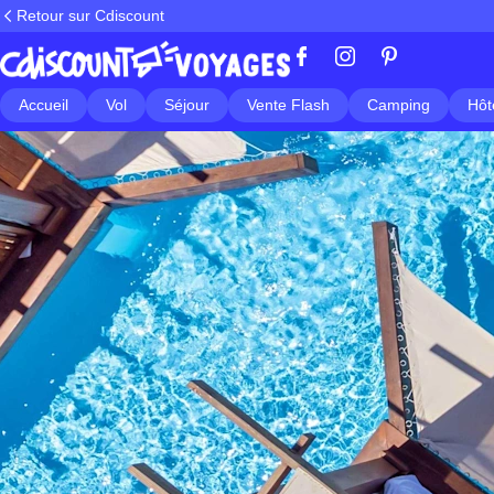
Retour sur Cdiscount
Accueil
Vol
Séjour
Vente Flash
Camping
Hôt