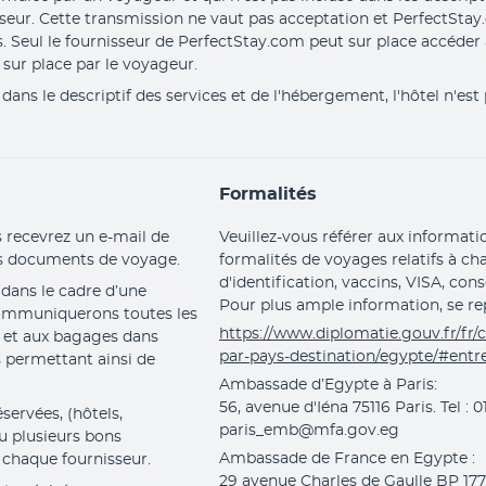
sseur. Cette transmission ne vaut pas acceptation et PerfectStay
s. Seul le fournisseur de PerfectStay.com peut sur place accéder
sur place par le voyageur.
ans le descriptif des services et de l'hébergement, l'hôtel n'est
Formalités
 recevrez un e-mail de 
Veuillez-vous référer aux informat
os documents de voyage.
formalités de voyages relatifs à c
d'identification, vaccins, VISA, con
ans le cadre d’une 
Pour plus ample information, se rep
communiquerons toutes les 
https://www.diplomatie.gouv.fr/fr/
 et aux bagages dans 
par-pays-destination/egypte/#entr
permettant ainsi de 
Ambassade d’Egypte à Paris:
56, avenue d'Iéna 75116 Paris. Tel : 0
ervées, (hôtels, 
paris_emb@mfa.gov.eg
ou plusieurs bons 
Ambassade de France en Egypte :
 chaque fournisseur.
29 avenue Charles de Gaulle BP 177