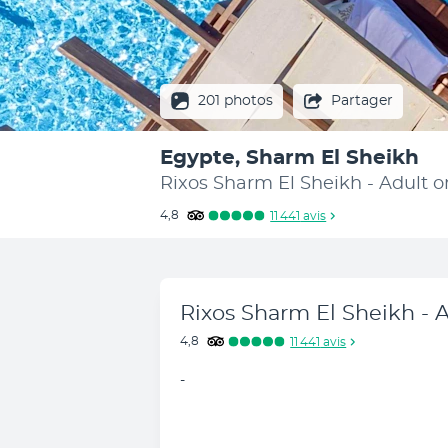
201 photos
Partager
Egypte, Sharm El Sheikh
Rixos Sharm El Sheikh - Adult o
4,8
11 441
avis
Rixos Sharm El Sheikh - A
4,8
11 441
avis
-