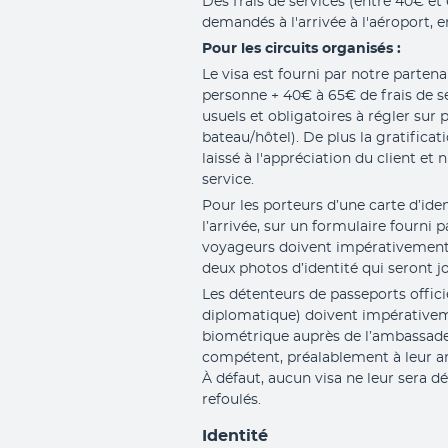
Des frais de services (entre 40€ e
demandés à l'arrivée à l'aéroport, e
Pour les circuits organisés :
Le visa est fourni par notre partena
personne + 40€ à 65€ de frais de s
usuels et obligatoires à régler sur 
bateau/hôtel). De plus la gratificat
laissé à l'appréciation du client et n
service.
Pour les porteurs d’une carte d’ident
l’arrivée, sur un formulaire fourni p
voyageurs doivent impérativement 
deux photos d’identité qui seront jo
Les détenteurs de passeports offici
diplomatique) doivent impérative
biométrique auprès de l’ambassade
compétent, préalablement à leur arr
À défaut, aucun visa ne leur sera déli
refoulés.
Identité