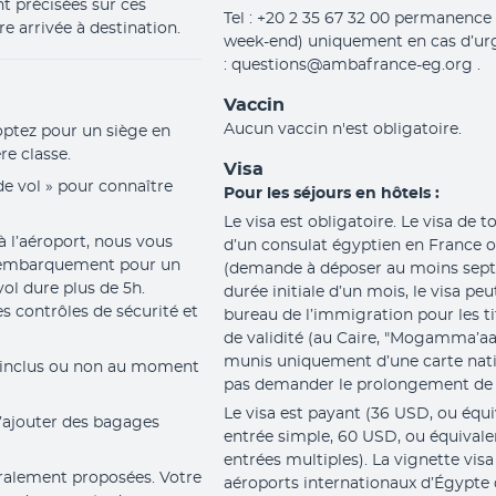
 précisées sur ces 
Tel : +20 2 35 67 32 00 permanence
e arrivée à destination.
week-end) uniquement en cas d’urge
: questions@ambafrance-eg.org .
Vaccin
Aucun vaccin n'est obligatoire.
optez pour un siège en 
re classe.
Visa
de vol » pour connaître 
Pour les séjours en hôtels :
Le visa est obligatoire. Le visa de
 l’aéroport, nous vous 
d’un consulat égyptien en France o
l’embarquement pour un 
(demande à déposer au moins sept j
ol dure plus de 5h. 
durée initiale d’un mois, le visa pe
s contrôles de sécurité et 
bureau de l’immigration pour les ti
de validité (au Caire, "Mogamma’aa
munis uniquement d’une carte nati
 inclus ou non au moment 
pas demander le prolongement de le
Le visa est payant (36 USD, ou équ
’ajouter des bagages 
entrée simple, 60 USD, ou équivale
entrées multiples). La vignette vis
ralement proposées. Votre 
aéroports internationaux d’Égypte