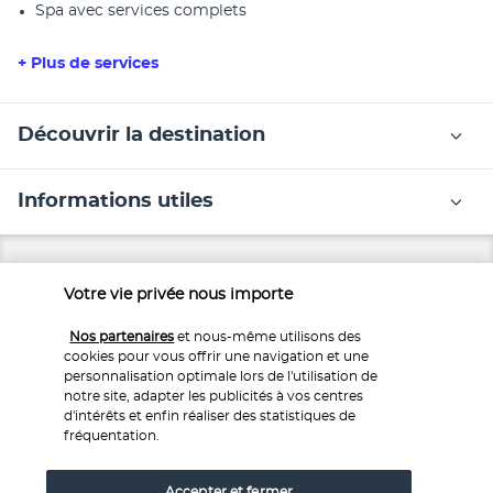
Spa avec services complets
+ Plus de services
Découvrir la destination
Informations utiles
Votre vie privée nous importe
Nos experts à votre écoute
Nos partenaires
et nous-même utilisons des
cookies pour vous offrir une navigation et une
Service 0,35€ 
/ min
0 892 700 493
personnalisation optimale lors de l'utilisation de
+ prix appel
notre site, adapter les publicités à vos centres
d'intérêts et enfin réaliser des statistiques de
Réservations 7j/7 du lundi au vendredi de 10h à 20h. Le
fréquentation.
samedi et dimanche de 10h à 19h
Accepter et fermer