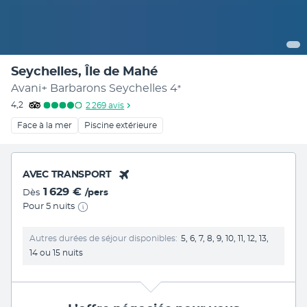
Seychelles, Île de Mahé
Avani+ Barbarons Seychelles
4
*
4,2
2 269
avis
Face à la mer
Piscine extérieure
AVEC TRANSPORT
1 629 €
Dès
/pers
Pour 5 nuits
Autres durées de séjour disponibles
5, 6, 7, 8, 9, 10, 11, 12, 13,
14 ou 15 nuits