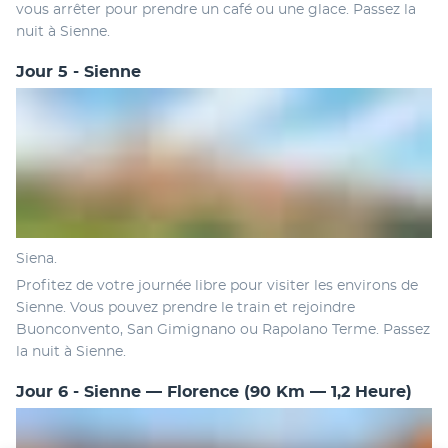
vous arrêter pour prendre un café ou une glace. Passez la 
nuit à Sienne.
Jour 5 - Sienne
Siena.
Profitez de votre journée libre pour visiter les environs de 
Sienne. Vous pouvez prendre le train et rejoindre 
Buonconvento, San Gimignano ou Rapolano Terme. Passez 
la nuit à Sienne.
Jour 6 - Sienne — Florence (90 Km — 1,2 Heure)