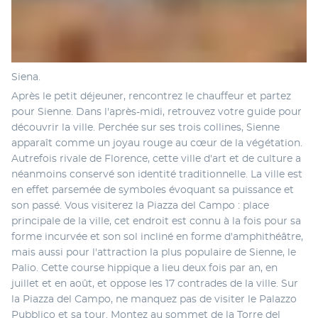
Siena.
Après le petit déjeuner, rencontrez le chauffeur et partez 
pour Sienne. Dans l'après-midi, retrouvez votre guide pour 
découvrir la ville. Perchée sur ses trois collines, Sienne 
apparaît comme un joyau rouge au cœur de la végétation. 
Autrefois rivale de Florence, cette ville d'art et de culture a 
néanmoins conservé son identité traditionnelle. La ville est 
en effet parsemée de symboles évoquant sa puissance et 
son passé. Vous visiterez la Piazza del Campo : place 
principale de la ville, cet endroit est connu à la fois pour sa 
forme incurvée et son sol incliné en forme d'amphithéâtre, 
mais aussi pour l'attraction la plus populaire de Sienne, le 
Palio. Cette course hippique a lieu deux fois par an, en 
juillet et en août, et oppose les 17 contrades de la ville. Sur 
la Piazza del Campo, ne manquez pas de visiter le Palazzo 
Pubblico et sa tour. Montez au sommet de la Torre del 