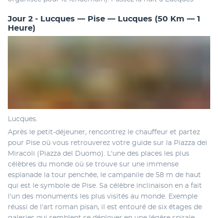
Jour 2 - Lucques — Pise — Lucques (50 Km — 1
Heure)
Lucques.
Après le petit-déjeuner, rencontrez le chauffeur et partez 
pour Pise où vous retrouverez votre guide sur la Piazza dei 
Miracoli (Piazza del Duomo). L'une des places les plus 
célèbres du monde où se trouve sur une immense 
esplanade la tour penchée, le campanile de 58 m de haut 
qui est le symbole de Pise. Sa célèbre inclinaison en a fait 
l'un des monuments les plus visités au monde. Exemple 
réussi de l'art roman pisan, il est entouré de six étages de 
galeries qui semblent se déployer en une légère spirale. 