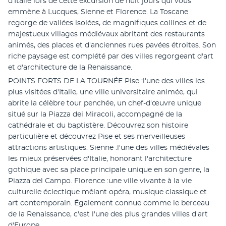
d'Italie lors de cette excursion de huit jours qui vous 
emmène à Lucques, Sienne et Florence. La Toscane 
regorge de vallées isolées, de magnifiques collines et de 
majestueux villages médiévaux abritant des restaurants 
animés, des places et d'anciennes rues pavées étroites. Son 
riche paysage est complété par des villes regorgeant d'art 
et d'architecture de la Renaissance. 
POINTS FORTS DE LA TOURNÉE Pise :l'une des villes les 
plus visitées d'Italie, une ville universitaire animée, qui 
abrite la célèbre tour penchée, un chef-d'œuvre unique 
situé sur la Piazza dei Miracoli, accompagné de la 
cathédrale et du baptistère. Découvrez son histoire 
particulière et découvrez Pise et ses merveilleuses 
attractions artistiques. Sienne :l'une des villes médiévales 
les mieux préservées d'Italie, honorant l'architecture 
gothique avec sa place principale unique en son genre, la 
Piazza del Campo. Florence :une ville vivante à la vie 
culturelle éclectique mêlant opéra, musique classique et 
art contemporain. Également connue comme le berceau 
de la Renaissance, c'est l'une des plus grandes villes d'art 
d'Europe.