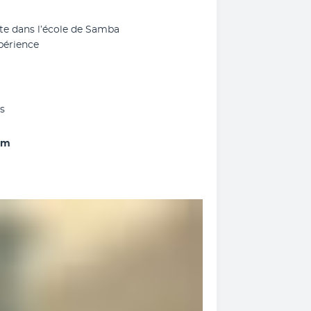
ite dans l’école de Samba
xpérience
s
um