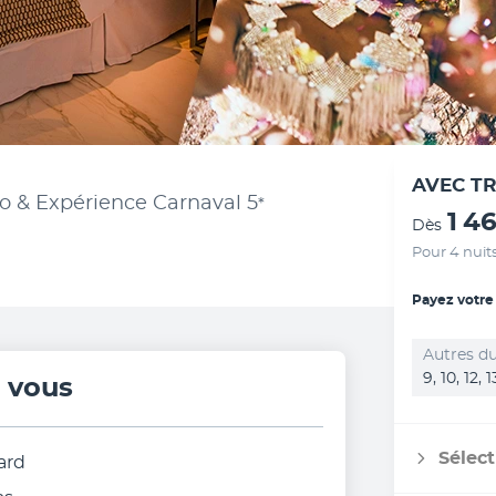
AVEC T
io & Expérience Carnaval
5
*
1 4
Dès
Pour 4 nuit
Payez votre
Autres du
9, 10, 12, 
r vous
Sélect
ard