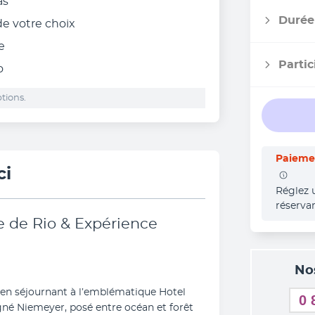
as
Durée
 de votre choix
e
Partic
o
tions.
Paiemen
ci
Réglez 
réserva
e de Rio & Expérience
No
en séjournant à l’emblématique Hotel 
0 
né Niemeyer, posé entre océan et forêt 