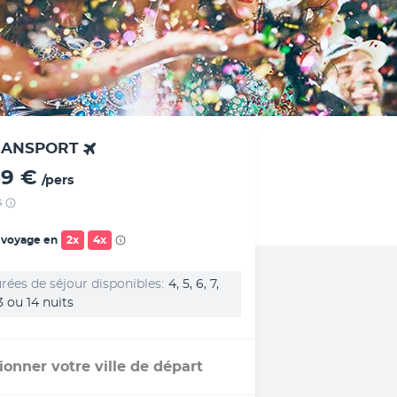
RANSPORT
69 €
/pers
s
 voyage en
2x
4x
rées de séjour disponibles
4, 5, 6, 7,
13 ou 14 nuits
ionner votre ville de départ