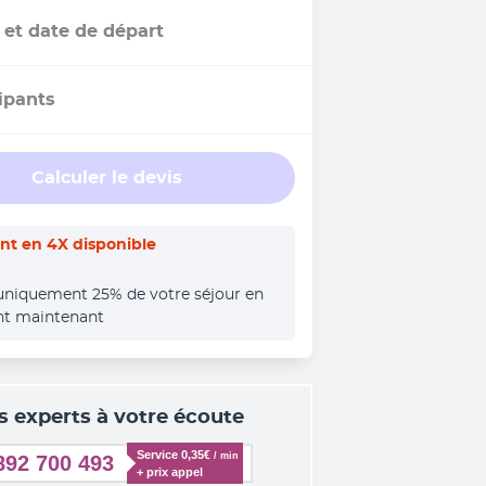
 et date de départ
ipants
Calculer le devis
t en 4X disponible
uniquement 25% de votre séjour en 
nt maintenant
s experts à votre écoute
Service 0,35€ 
/ min
892 700 493
+ prix appel