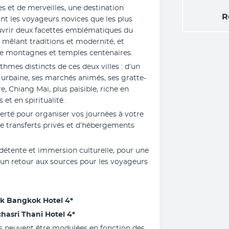
s et de merveilles, une destination 
R
nt les voyageurs novices que les plus 
ouvrir deux facettes emblématiques du 
, métropole trépidante mêlant traditions et modernité, et 
tre montagnes et temples centenaires.
hmes distincts de ces deux villes : d’un 
urbaine, ses marchés animés, ses gratte-
re, Chiang Mai, plus paisible, riche en 
et en spiritualité.
rté pour organiser vos journées à votre 
e transferts privés et d’hébergements 
 détente et immersion culturelle, pour une 
un retour aux sources pour les voyageurs 
ok Bangkok Hotel 4*
hasri Thani Hotel 4*
es peuvent être modulées en fonction des 