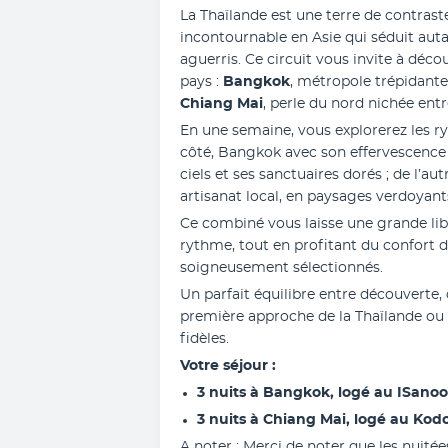
La Thaïlande est une terre de contraste
incontournable en Asie qui séduit auta
aguerris. Ce circuit vous invite à déc
pays : 
Bangkok
Chiang Mai
, perle du nord nichée en
En une semaine, vous explorerez les ryt
côté, Bangkok avec son effervescence 
ciels et ses sanctuaires dorés ; de l’aut
artisanat local, en paysages verdoyants 
Ce combiné vous laisse une grande libe
rythme, tout en profitant du confort d
soigneusement sélectionnés.
Un parfait équilibre entre découverte,
première approche de la Thaïlande ou 
fidèles.
Votre séjour : 
3 nuits à Bangkok, logé au ISano
3 nuits à Chiang Mai, logé au Kodc
A noter : Merci de noter que les nuité