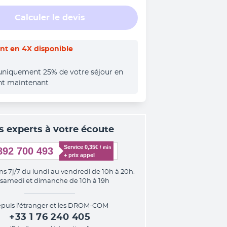
Calculer le devis
t en 4X disponible
uniquement 25% de votre séjour en 
nt maintenant
s experts à votre écoute
Service 0,35€ 
/ min
892 700 493
+ prix appel
ns 7j/7 du lundi au vendredi de 10h à 20h.
 samedi et dimanche de 10h à 19h
puis l’étranger et les DROM-COM
+33 1 76 240 405