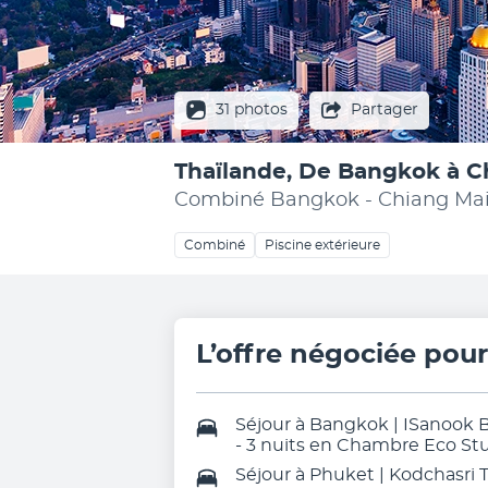
31 photos
Partager
Thaïlande, De Bangkok à C
Combiné Bangkok - Chiang Ma
Combiné
Piscine extérieure
L’offre négociée pou
Séjour à Bangkok | ISanook 
- 3 nuits en Chambre Eco St
Séjour à Phuket | Kodchasri 