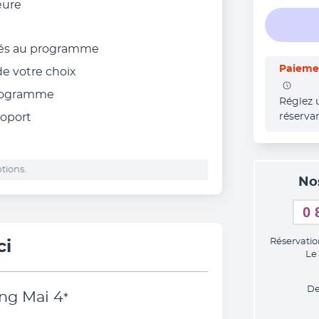
eure
nnés au programme
Paiemen
 de votre choix
rogramme
Réglez 
roport
réserva
tions.
No
0 
Réservatio
ci
Le
De
ng Mai
4
*