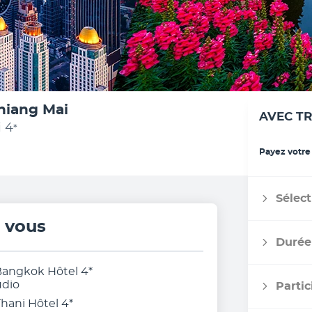
hiang Mai
AVEC T
i
4
*
Payez votre
Sélect
r vous
Durée
Bangkok Hôtel 4*
udio
Partic
Thani Hôtel 4*