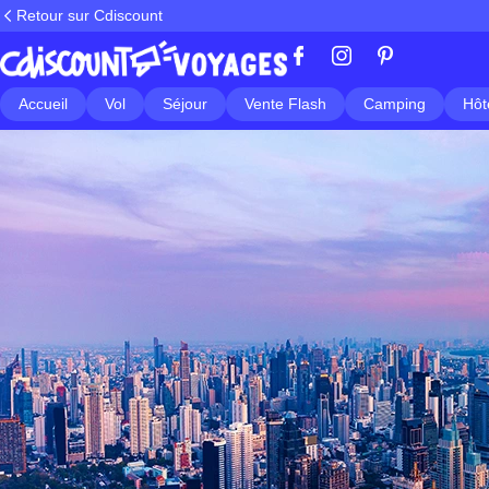
Retour sur Cdiscount
Accueil
Vol
Séjour
Vente Flash
Camping
Hôt