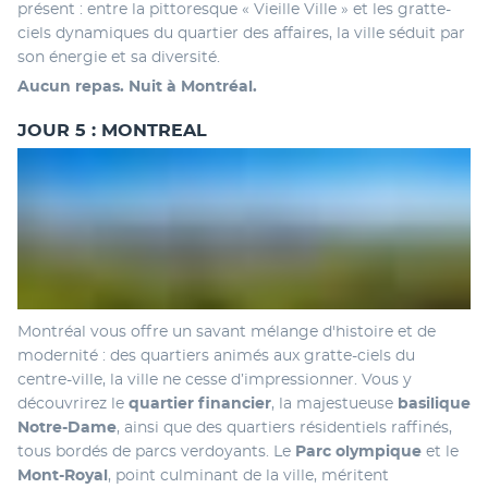
présent : entre la pittoresque « Vieille Ville » et les gratte-
ciels dynamiques du quartier des affaires, la ville séduit par 
son énergie et sa diversité.
Aucun repas. Nuit à Montréal.
JOUR 5 : MONTREAL
Montréal vous offre un savant mélange d'histoire et de 
modernité : des quartiers animés aux gratte-ciels du 
centre-ville, la ville ne cesse d’impressionner. Vous y 
découvrirez le 
quartier financier
, la majestueuse 
basilique 
Notre-Dame
, ainsi que des quartiers résidentiels raffinés, 
tous bordés de parcs verdoyants. Le 
Parc olympique
 et le 
Mont-Royal
, point culminant de la ville, méritent 