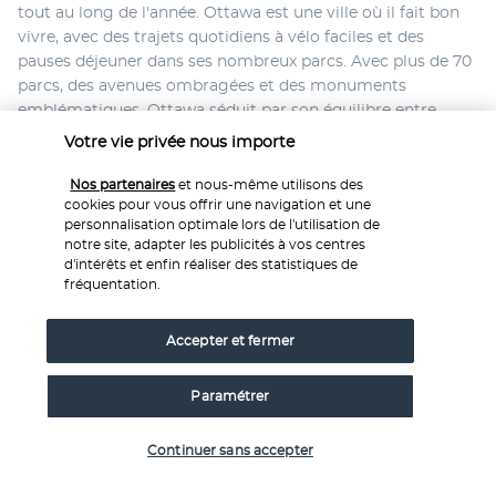
tout au long de l'année. Ottawa est une ville où il fait bon 
vivre, avec des trajets quotidiens à vélo faciles et des 
pauses déjeuner dans ses nombreux parcs. Avec plus de 70 
parcs, des avenues ombragées et des monuments 
emblématiques, Ottawa séduit par son équilibre entre 
nature et culture.
Votre vie privée nous importe
Aucun repas. Nuit à Ottawa.
Nos partenaires
et nous-même utilisons des
cookies pour vous offrir une navigation et une
JOUR 10 : OTTAWA - DEPART DE TORONTO
personnalisation optimale lors de l'utilisation de
(450KM)
notre site, adapter les publicités à vos centres
d'intérêts et enfin réaliser des statistiques de
fréquentation.
Accepter et fermer
Paramétrer
Vérifier les disponibilités
Prenez la route en direction de Toronto, où votre aventure 
Continuer sans accepter
touche à sa fin. Restitution de votre véhicule à l'aéroport 
de Toronto.