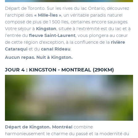
Départ de Toronto. Sur les rives du lac Ontario, découvrez 
l'archipel des 
« Mille-Îles »
, un véritable paradis naturel 
composé de plus de 1 500 îles, certaines encore sauvages. 
Votre séjour à 
Kingston
, située à l'extrémité est du lac et à 
l'entrée du 
fleuve Saint-Laurent
, vous plongera au cœur 
de cette région d'exception, à la confluence de la 
rivière 
Cataraqui
 et du 
canal Rideau
.
Aucun repas. Nuit à Kingston.
JOUR 4 : KINGSTON - MONTREAL (290KM)
Départ de Kingston. Montréal
 combine 
harmonieusement le charme du passé et la modernité du 