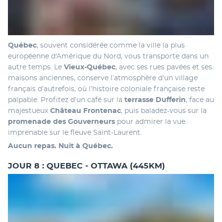
Québec
, souvent considérée comme la ville la plus 
européenne d'Amérique du Nord, vous transporte dans un 
autre temps. Le 
Vieux-Québec
, avec ses rues pavées et ses 
maisons anciennes, conserve l’atmosphère d’un village 
français d’autrefois, où l’histoire coloniale française reste 
palpable. Profitez d’un café sur la 
terrasse Dufferin
, face au 
majestueux 
Château Frontenac
, puis baladez-vous sur la 
promenade des Gouverneurs
 pour admirer la vue 
imprenable sur le fleuve Saint-Laurent.
Aucun repas. Nuit à Québec.
JOUR 8 : QUEBEC - OTTAWA (445KM)