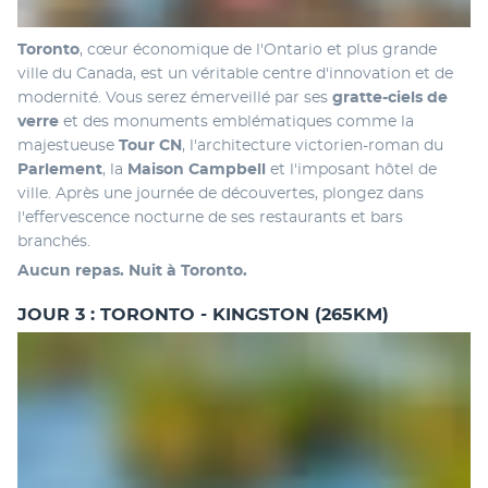
Toronto
, cœur économique de l'Ontario et plus grande 
ville du Canada, est un véritable centre d'innovation et de 
modernité. Vous serez émerveillé par ses 
gratte-ciels de 
verre
 et des monuments emblématiques comme la 
majestueuse 
Tour CN
, l'architecture victorien-roman du 
Parlement
, la 
Maison Campbell
 et l'imposant hôtel de 
ville. Après une journée de découvertes, plongez dans 
l'effervescence nocturne de ses restaurants et bars 
branchés.
Aucun repas. Nuit à Toronto.
JOUR 3 : TORONTO - KINGSTON (265KM)