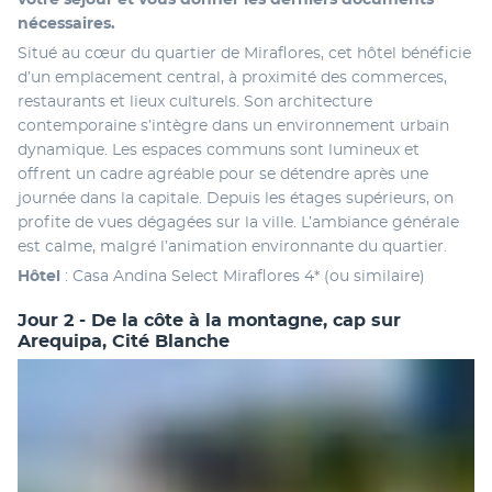
votre séjour et vous donner les derniers documents 
nécessaires.
Situé au cœur du quartier de Miraflores, cet hôtel bénéficie 
d’un emplacement central, à proximité des commerces, 
restaurants et lieux culturels. Son architecture 
contemporaine s’intègre dans un environnement urbain 
dynamique. Les espaces communs sont lumineux et 
offrent un cadre agréable pour se détendre après une 
journée dans la capitale. Depuis les étages supérieurs, on 
profite de vues dégagées sur la ville. L’ambiance générale 
est calme, malgré l’animation environnante du quartier.
Hôtel
 : Casa Andina Select Miraflores 4* (ou similaire)
Jour 2 - De la côte à la montagne, cap sur
Arequipa, Cité Blanche