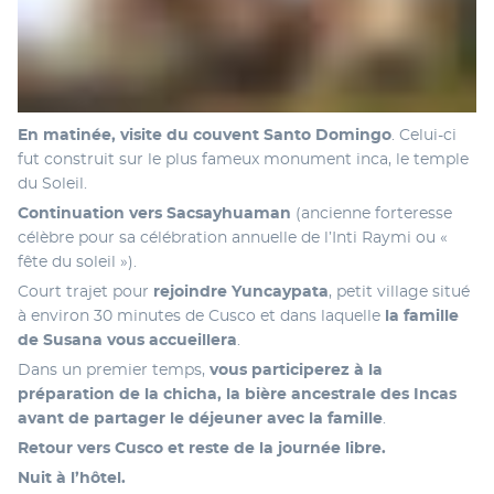
En matinée, visite du couvent Santo Domingo
. Celui-ci 
fut construit sur le plus fameux monument inca, le temple 
du Soleil. 
Continuation vers Sacsayhuaman
 (ancienne forteresse 
célèbre pour sa célébration annuelle de l’Inti Raymi ou « 
fête du soleil »). 
Court trajet pour 
rejoindre Yuncaypata
, petit village situé 
à environ 30 minutes de Cusco et dans laquelle 
la famille 
de Susana vous accueillera
. 
Dans un premier temps, 
vous participerez à la 
préparation de la chicha, la bière ancestrale des Incas 
avant de partager le déjeuner avec la famille
.
Retour vers Cusco et reste de la journée libre. 
Nuit à l’hôtel.