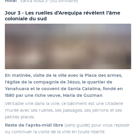
Hôtel 
: Santa Rosa 3* (ou similaire)
Jour 3 - Les ruelles d’Arequipa révèlent l’âme
coloniale du sud
En matinée, visite de la ville avec la Place des armes, 
l'église de la compagnie de Jésus, le quartier de 
Yanahuara et le couvent de Santa Catalina, fondé en 
1580 par une riche veuve, Maria de Guzman
. 
Véritable ville dans la ville, ce bâtiment est une citadelle 
murée avec ses ruelles, ses passages, ses perrons et ses 
petites places. 
Reste de l’après-midi libre
 (sans guide) pour vous reposer 
ou continuer la visite de la ville en toute liberté. 