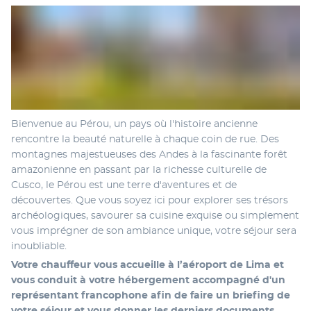
Bienvenue au Pérou, un pays où l'histoire ancienne 
rencontre la beauté naturelle à chaque coin de rue. Des 
montagnes majestueuses des Andes à la fascinante forêt 
amazonienne en passant par la richesse culturelle de 
Cusco, le Pérou est une terre d'aventures et de 
découvertes. Que vous soyez ici pour explorer ses trésors 
archéologiques, savourer sa cuisine exquise ou simplement 
vous imprégner de son ambiance unique, votre séjour sera 
inoubliable.
Votre chauffeur vous accueille à l’aéroport de Lima et 
vous conduit à votre hébergement accompagné d'un 
représentant francophone afin de faire un briefing de 