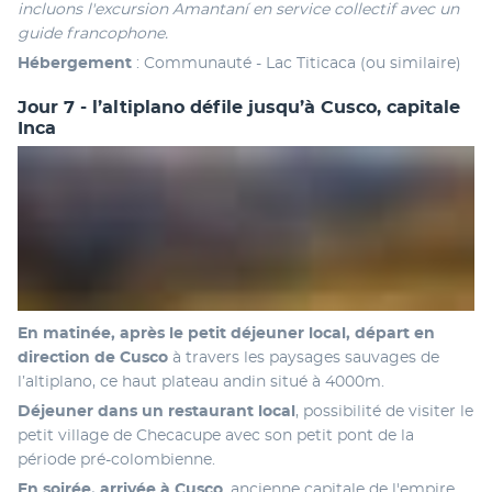
incluons l'excursion Amantaní en service collectif avec un 
guide francophone.
Hébergement
 : Communauté - Lac Titicaca (ou similaire)
Jour 7 - l’altiplano défile jusqu’à Cusco, capitale
Inca
En matinée, après le petit déjeuner local, départ en 
direction de Cusco
 à travers les paysages sauvages de 
l’altiplano, ce haut plateau andin situé à 4000m. 
Déjeuner dans un restaurant local
, possibilité de visiter le 
petit village de Checacupe avec son petit pont de la 
période pré-colombienne. 
En soirée, arrivée à Cusco
, ancienne capitale de l'empire 