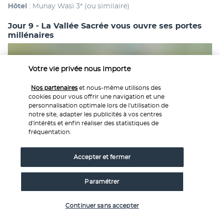
Hôtel
 : Munay Wasi 3* (ou similaire)
Jour 9 - La Vallée Sacrée vous ouvre ses portes
millénaires
Votre vie privée nous importe
Nos partenaires
et nous-même utilisons des
cookies pour vous offrir une navigation et une
personnalisation optimale lors de l'utilisation de
notre site, adapter les publicités à vos centres
d'intérêts et enfin réaliser des statistiques de
Départ, après le petit-déjeuner, en direction de la Vallée 
fréquentation.
Sacrée des Incas. 
Cette région, située 600m plus bas que Cusco, bénéficie 
Accepter et fermer
d’un climat agréable et de sols fertiles dont les Incas ont su 
tirer profit. 
Paramétrer
Premier 
arrêt à Awanacancha
, qui est un centre 
traditionnel de textile dont les membres sont les mêmes 
Vérifier les disponibilités
Continuer sans accepter
habitants locaux qui réalisent leurs activités de tissage 
manuellement et en utilisant les éléments naturels de la 