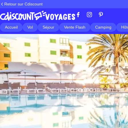
Retour sur Cdiscount
Accueil
Vol
Séjour
Vente Flash
Camping
Hôt