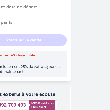
 et date de départ
ipants
Calculer le devis
t en 4X disponible
uniquement 25% de votre séjour en 
nt maintenant
s experts à votre écoute
Service 0,35€ 
/ min
892 700 493
+ prix appel