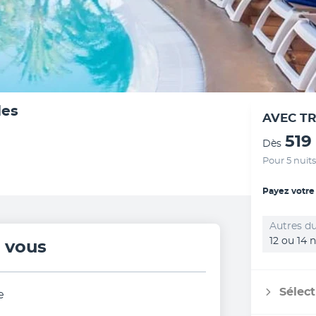
les
AVEC T
519
Dès
Pour 5 nuits
Payez votre
Autres du
12 ou 14 n
r vous
Sélect
e