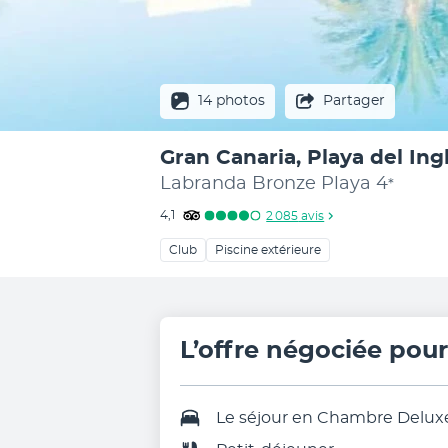
14 photos
Partager
Gran Canaria, Playa del Ing
Labranda Bronze Playa
4
*
4,1
2 085
avis
Club
Piscine extérieure
L’offre négociée pou
Le séjour en
Chambre Delux