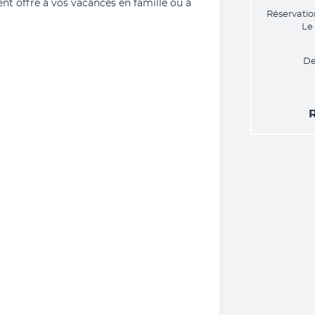
t offre à vos vacances en famille ou à 
Réservatio
Le
De
R