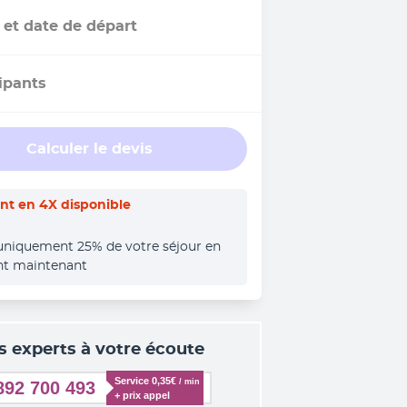
 et date de départ
ipants
Calculer le devis
t en 4X disponible
uniquement 25% de votre séjour en 
nt maintenant
s experts à votre écoute
Service 0,35€ 
/ min
892 700 493
+ prix appel