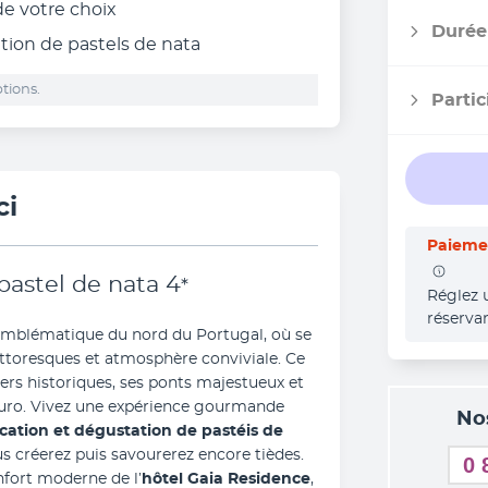
 de votre choix
Durée
ation de pastels de nata
tions.
Partic
ci
Paiemen
pastel de nata
4
*
Réglez 
réserva
 emblématique du nord du Portugal, où se 
ttoresques et atmosphère conviviale. Ce 
iers historiques, ses ponts majestueux et 
uro. Vivez une expérience gourmande 
No
ication et dégustation de pastéis de 
 créerez puis savourerez encore tièdes. 
0 
nfort moderne de l’
hôtel Gaia Residence
, 