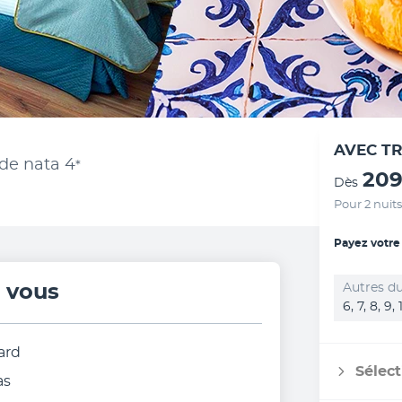
AVEC T
 de nata
4
*
209
Dès
Pour 2 nuits
Payez votre
r vous
Autres du
6, 7, 8, 9,
ard
Sélect
as