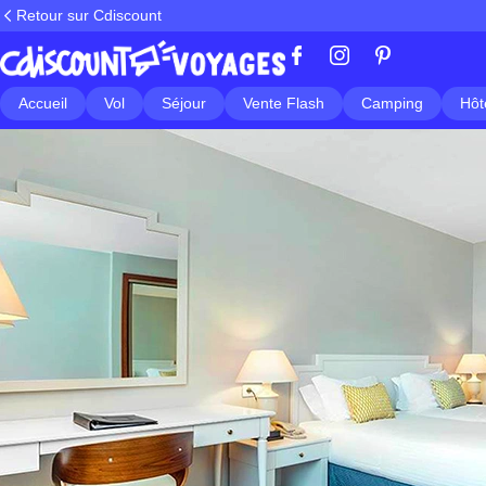
Retour sur Cdiscount
Accueil
Vol
Séjour
Vente Flash
Camping
Hôt