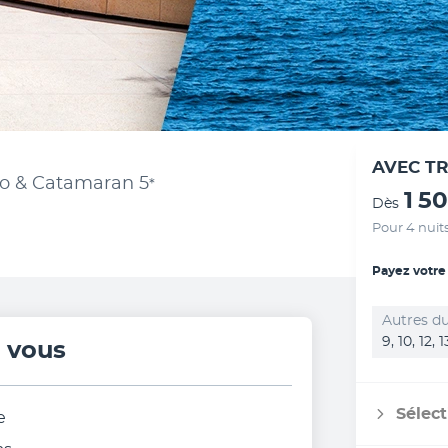
AVEC T
Rio & Catamaran
5
*
1 5
Dès
Pour 4 nuit
Payez votre
Autres du
9, 10, 12, 
r vous
Sélect
e