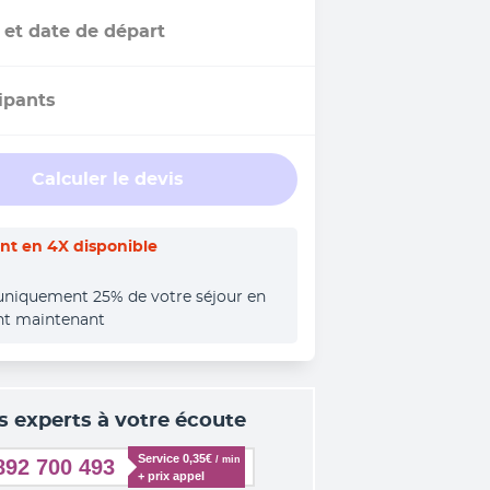
 et date de départ
ipants
Calculer le devis
t en 4X disponible
uniquement 25% de votre séjour en 
nt maintenant
s experts à votre écoute
Service 0,35€ 
/ min
892 700 493
+ prix appel