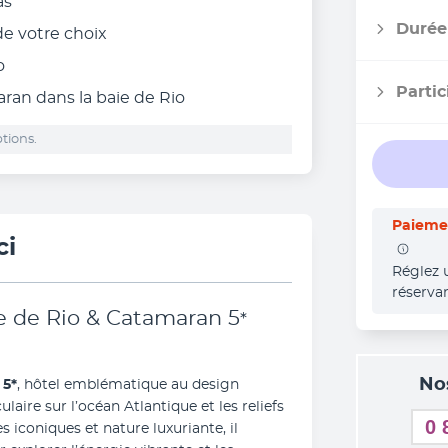
as
Durée
 de votre choix
o
Partic
ran dans la baie de Rio
tions.
Paiemen
ci
Réglez 
réserva
te de Rio & Catamaran
5
*
No
 5*
, hôtel emblématique au design 
ire sur l’océan Atlantique et les reliefs 
0 
s iconiques et nature luxuriante, il 