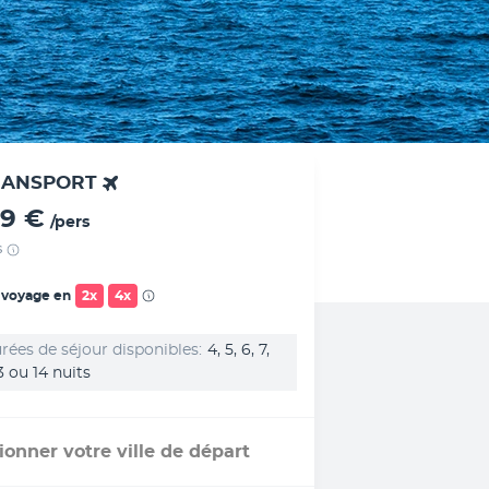
RANSPORT
09 €
/pers
s
 voyage en
2x
4x
rées de séjour disponibles
4, 5, 6, 7,
13 ou 14 nuits
ionner votre ville de départ