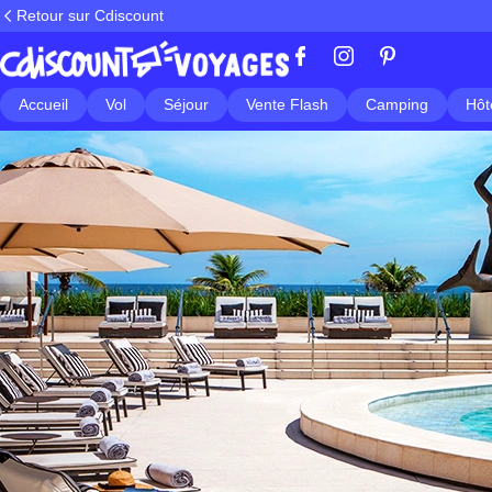
Retour sur Cdiscount
Accueil
Vol
Séjour
Vente Flash
Camping
Hôt