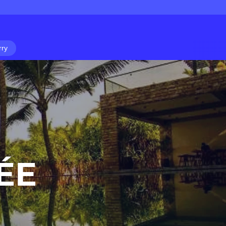
rry
ÉE