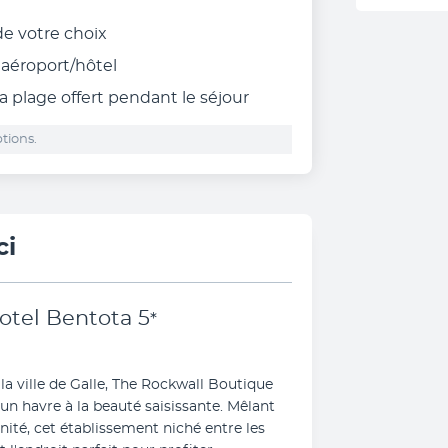
 de votre choix
r aéroport/hôtel
a plage offert pendant le séjour
tions.
ci
otel Bentota
5
*
 ville de Galle, The Rockwall Boutique 
 havre à la beauté saisissante. Mêlant 
té, cet établissement niché entre les 