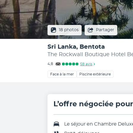
18 photos
Partager
Sri Lanka, Bentota
The Rockwall Boutique Hotel B
4,8
58
avis
Face à la mer
Piscine extérieure
L’offre négociée pou
Le séjour en
Chambre Delux