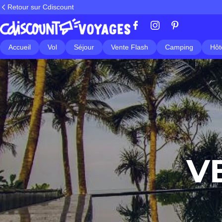
Retour sur Cdiscount
Accueil
Vol
Séjour
Vente Flash
Camping
Hôt
V