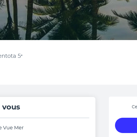
entota
5
*
r vous
Ce
e Vue Mer