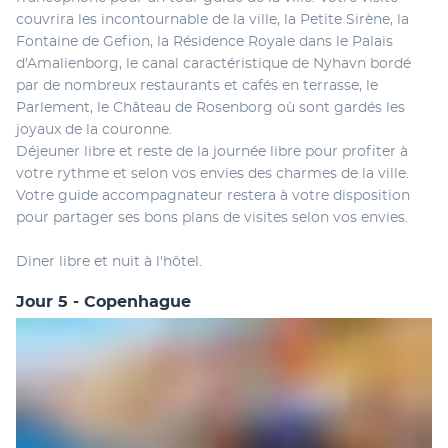
couvrira les incontournable de la ville, la Petite Sirène, la 
Fontaine de Gefion, la Résidence Royale dans le Palais 
d'Amalienborg, le canal caractéristique de Nyhavn bordé 
par de nombreux restaurants et cafés en terrasse, le 
Parlement, le Château de Rosenborg où sont gardés les 
joyaux de la couronne.
Déjeuner libre et reste de la journée libre pour profiter à 
votre rythme et selon vos envies des charmes de la ville. 
Votre guide accompagnateur restera à votre disposition 
pour partager ses bons plans de visites selon vos envies.
Diner libre et nuit à l'hôtel.
Jour 5 - Copenhague