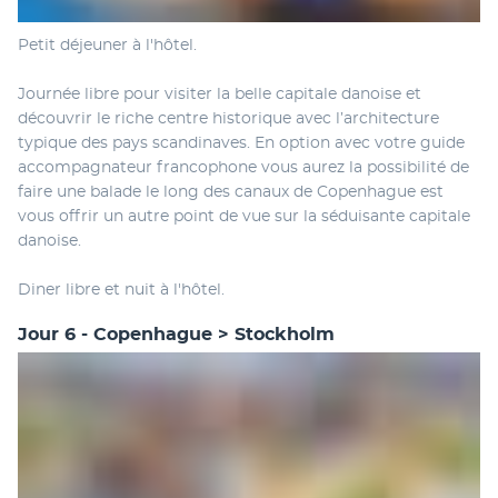
Petit déjeuner à l'hôtel.
Journée libre pour visiter la belle capitale danoise et 
découvrir le riche centre historique avec l’architecture 
typique des pays scandinaves. En option avec votre guide 
accompagnateur francophone vous aurez la possibilité de 
faire une balade le long des canaux de Copenhague est 
vous offrir un autre point de vue sur la séduisante capitale 
danoise.
Diner libre et nuit à l'hôtel.
Jour 6 - Copenhague > Stockholm