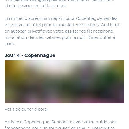
photo de vous en belle armure.
En milieu d’après-midi départ pour Copenhague, rendez-
vous à votre hôtel pour le transfert vers le ferry Go Nordic 
en autocar privatif avec votre assistance francophone. 
Installation dans les cabines pour la nuit. Dîner buffet à 
bord.
Jour 4 - Copenhague
Petit déjeuner à bord.
Arrivée à Copenhague, Rencontre avec votre guide local 
francophone pour un tour guidé de la ville. Votre visite 