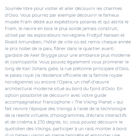
Journée libre pour visiter et aller découvrir les charmes 
d’Oslo. Vous pourrez par exemple découvrir le fameux 
musée Fram dédié aux expéditions polaires et qui abrite le 
Fram, le navire en bois le plus solide jamais construit, 
utilisé par les explorateurs norvégiens Fridtjof Nansen et 
Roald Amundsen, l’hôtel de ville où est remis chaque année 
le prix nobel de la paix, flâner dans le quartier avant-
gardiste de Aker Brygge pour une ambiance plus moderne 
et cosmopolite. Vous pouvez également vous promener le 
long de Karl Johans gate, la rue piétonne principale d’Oslo, 
le palais royal (la résidence officielle de la famille royale 
norvégienne) ou encore l’Opera, un chef-d'œuvre 
architectural moderne situé au bord du fjord d'Oslo. En 
option possibilité de découvrir avec votre guide 
accompagnateur francophone « The Viking Planet » qui 
fait revivre l’époque des Vikings à l’aide de la technologie 
de la réalité virtuelle, d’hologrammes, d'écrans interactifs 
et de cinéma à 270 degrés. Ici, vous pouvez découvrir le 
quotidien des Vikings, participer à un raid, monter à bord 
d’un bateau viking en pleine tempête et emporter une 