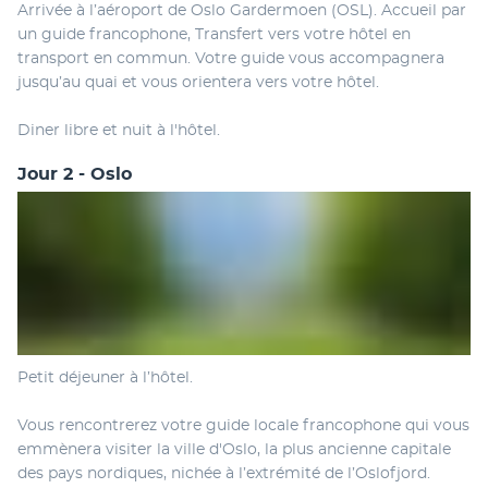
Arrivée à l’aéroport de Oslo Gardermoen (OSL). Accueil par 
un guide francophone, Transfert vers votre hôtel en 
transport en commun. Votre guide vous accompagnera 
jusqu’au quai et vous orientera vers votre hôtel.
Diner libre et nuit à l'hôtel.
Jour 2 - Oslo
Petit déjeuner à l’hôtel.
Vous rencontrerez votre guide locale francophone qui vous 
emmènera visiter la ville d'Oslo, la plus ancienne capitale 
des pays nordiques, nichée à l’extrémité de l’Oslofjord. 