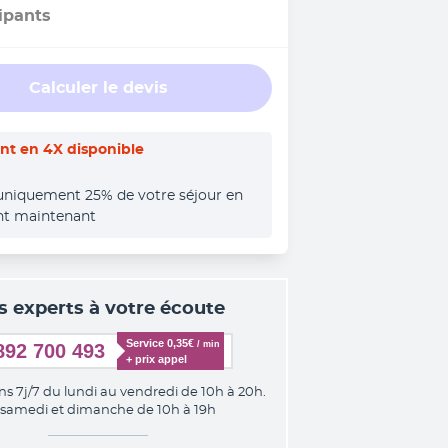
ipants
Calculer le devis
t en 4X disponible
uniquement 25% de votre séjour en 
nt maintenant
s experts à votre écoute
Service 0,35€ 
/ min
892 700 493
+ prix appel
ns 7j/7 du lundi au vendredi de 10h à 20h.
 samedi et dimanche de 10h à 19h