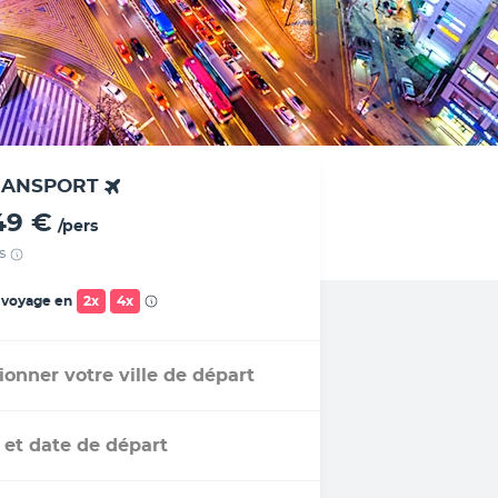
RANSPORT
49 €
/pers
s
 voyage en
2x
4x
ionner votre ville de départ
 et date de départ