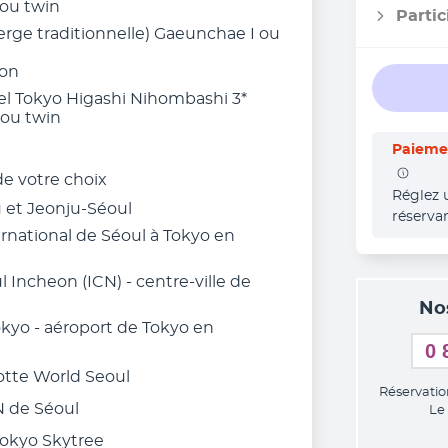
 ou twin
Partic
erge traditionnelle) Gaeunchae I ou
ton
el Tokyo Higashi Nihombashi 3*
 ou twin
Paiemen
 de votre choix
Réglez 
u et Jeonju-Séoul
réserva
ternational de Séoul à Tokyo en
l Incheon (ICN) - centre-ville de
No
Tokyo - aéroport de Tokyo en
0 
Lotte World Seoul
Réservatio
 N de Séoul
Le
 Tokyo Skytree