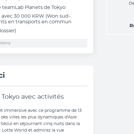
De
ée teamLab Planets de Tokyo
e avec 30 000 KRW (Won sud-
nts en transports en commun
R
dossier)
tions.
ci
Tokyo avec activités
 et immersive avec ce programme de 13 
jours qui vous emmène à travers deux des villes les plus dynamiques d'Asie : 
 Séoul en séjournant cinq nuits dans la 
c Lotte World et admirez la vue 