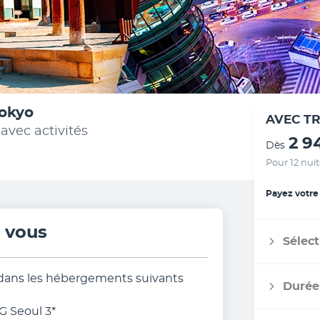
Tokyo
AVEC T
avec activités
2 9
Dès
Pour 12 nuit
Payez votre
r vous
Sélect
 dans les hébergements suivants
Durée
G Seoul 3*