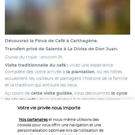
Découvrez la Finca de Café à Carthagène.
Transfert privé de Salento à La Divisa de Don Juan.
Durée du trajet : environ 1h. 
Visite traditionnelle du café : 
vivez une expérience 
complète dès votre arrivée à 
la plantation
, où les hôtes 
accueillent les visiteurs et partagent l'histoire de la famille 
et la tradition qui entoure les lieux.
Au cours de
 cette visite guidée
, vous découvrirez
 le cycle 
de vie du café
 : de la plantation à la récolte des cerises. 
Pendant la promenade, vous aurez l'occasion de
 participer 
Votre vie privée nous importe
à la récolte
 (en saison) et de découvrir les pratiques 
durables qui protègent les sols et la biodiversité locale. 
Nos partenaires
et nous-même utilisons des
cookies pour vous offrir une navigation et une
Ensuite, vous visiterez 
l'usine de transformation du café
, 
personnalisation optimale lors de l'utilisation de
où vous découvrirez 
les différentes étapes du processus
 : 