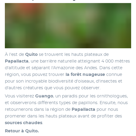
À l'est de 
Quito 
se trouvent les hauts plateaux de 
Papallacta
, une barrière naturelle atteignant 4 000 mètres 
d'altitude et séparant l'Amazonie des Andes. Dans cette 
région, vous pouvez trouver 
la forêt nuageuse 
connue 
pour son incroyable biodiversité d'oiseaux, d'insectes et 
d'autres créatures que vous pouvez observer. 
Vous visiterez 
Guango
, un paradis pour les ornithologues, 
et observerons différents types de papillons. Ensuite, nous 
retournerons dans la région de 
Papallacta
 pour nous 
promener dans les hauts plateaux avant de profiter des
sources chaudes
. 
Retour à Quito.