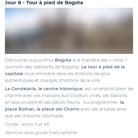
Jour 8 - Tour à pied de Bogota
Découvrez aujourd'hui 
Bogota
 à la manière des « rolos » 
(surnom des habitants de Bogota). 
Le
tour à pied de la 
capitale
 vous emmène dans les endroits les plus 
authentiques et chargés d'histoire de la ville.
La Candelaria
,
 le centre historique
, est un endroit plein de 
charme avec ses maisons aux couleurs vives, ses balcons 
en bois sculpté et ses patios fleuris.  Au programme :
 la 
place Bolivar, la place del Chorro 
avec ses artistes ainsi 
que ses maisons coloniales.
Durée : entre 3 et 4h.
Services avec guide francophone.