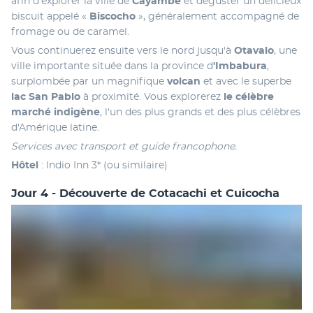
afin d'explorer la ville de
 Cayambe
 et déguster un délicieux 
biscuit appelé « 
Biscocho 
», généralement accompagné de 
fromage ou de caramel. 
Vous continuerez ensuite vers le nord jusqu'à
 Otavalo
, une 
ville importante située dans la province d
'Imbabura
, 
surplombée par un magnifique 
volcan
 et avec le superbe
lac San Pablo
 à proximité. Vous explorerez 
le célèbre 
marché indigène
, l'un des plus grands et des plus célèbres 
d'Amérique latine.
Services avec transport et guide francophone.
Hôtel 
: Indio Inn 3* (ou similaire)
Jour 4 - Découverte de Cotacachi et Cuicocha