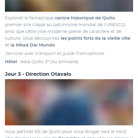
Explorez le fantastique 
centre historique de Quito
, 
premier site classé au patrimoine mondial de l'UNESCO, 
ainsi que cette ville moderne pleine de caractère et de 
culture. Vous découvrirez 
les points forts de la vieille ville
et 
la Mitad Del Mundo
.
Services avec transport et guide francophone.
Hôtel
 : Ikala Quito 3* (ou similaire)
Jour 3 - Direction Otavalo
Vous partirez tôt de Quito pour vous diriger vers le nord 