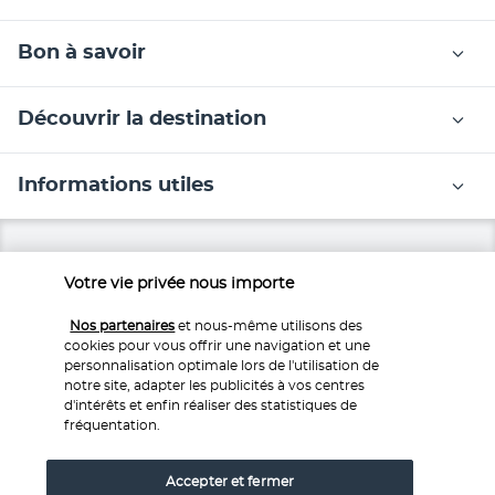
Bon à savoir
Découvrir la destination
Informations utiles
Votre vie privée nous importe
Nos experts à votre écoute
Nos partenaires
et nous-même utilisons des
cookies pour vous offrir une navigation et une
Service 0,35€ 
/ min
0 892 700 493
personnalisation optimale lors de l'utilisation de
+ prix appel
notre site, adapter les publicités à vos centres
d'intérêts et enfin réaliser des statistiques de
Réservations 7j/7 du lundi au vendredi de 10h à 20h. Le
fréquentation.
samedi et dimanche de 10h à 19h
Depuis l’étranger et les DROM-COM
Accepter et fermer