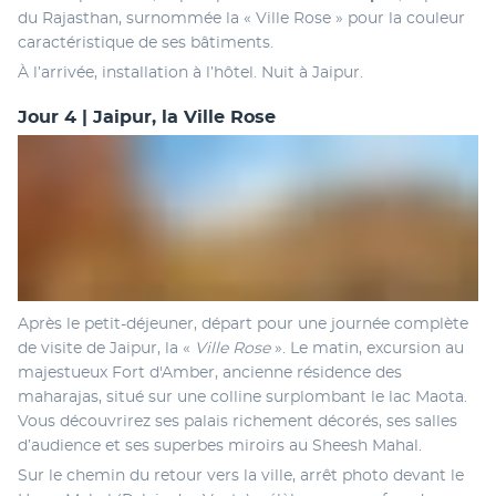
du Rajasthan, surnommée la « Ville Rose » pour la couleur 
caractéristique de ses bâtiments.
À l’arrivée, installation à l’hôtel. Nuit à Jaipur.
Jour 4 | Jaipur, la Ville Rose
Après le petit-déjeuner, départ pour une journée complète 
de visite de Jaipur, la « 
Ville Rose
 ». Le matin, excursion au 
majestueux Fort d'Amber, ancienne résidence des 
maharajas, situé sur une colline surplombant le lac Maota. 
Vous découvrirez ses palais richement décorés, ses salles 
d’audience et ses superbes miroirs au Sheesh Mahal.
Sur le chemin du retour vers la ville, arrêt photo devant le 