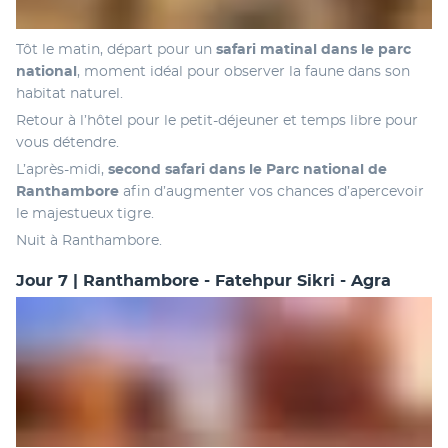
Tôt le matin, départ pour un 
safari matinal dans le parc 
national
, moment idéal pour observer la faune dans son 
habitat naturel.
Retour à l’hôtel pour le petit-déjeuner et temps libre pour 
vous détendre.
L’après-midi, 
second safari dans le Parc national de 
Ranthambore
 afin d’augmenter vos chances d’apercevoir 
le majestueux tigre.
Nuit à Ranthambore.
Jour 7 | Ranthambore - Fatehpur Sikri - Agra