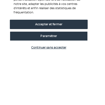
Mahal, l'une des sept merveilles du monde (fermé le 
notre site, adapter les publicités à vos centres
vendredi). Le Taj Mahal est à la hauteur de sa réputation, et 
d'intérêts et enfin réaliser des statistiques de
bien plus encore. Sa construction a nécessité 22 ans de 
fréquentation.
travaux et mobilisé 20 000 hommes. Le travail 
d’incrustation du marbre, observé de près est réellement 
Accepter et fermer
époustouflant.
Vous aurez tout le temps d'admirer et d'être fasciné par 
Paramétrer
cette œuvre architecturale exceptionnelle.
Vérifier les disponibilités
Visitez ensuite le fort d'Agra, un exemple remarquable 
Continuer sans accepter
d'architecture moghole. Le fort d'Agra fut le siège et la 
forteresse de l'empire moghol sous des générations 
successives. Siège de l'administration moghole, la 
structure actuelle doit son origine à Akbar, qui fit ériger les 
murs, les portes et les premiers bâtiments sur la rive 
orientale de la Yamuna. Shah Jehan y ajouta les imposants 
quartiers et la mosquée, tandis qu'Aurangzeb y ajouta les 
remparts extérieurs. Visitez sa salle d'audience et ses 
pavillons royaux.
Après la visite, route vers 
Delhi
. À votre arrivée à Delhi, 
selon votre horaire de vol, passez la nuit dans un hôtel près 