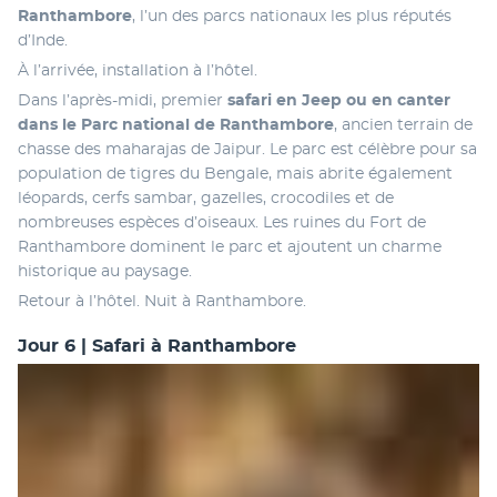
Ranthambore
, l’un des parcs nationaux les plus réputés 
d’Inde.
À l’arrivée, installation à l’hôtel.
Dans l’après-midi, premier 
safari en Jeep ou en canter 
dans le Parc national de Ranthambore
, ancien terrain de 
chasse des maharajas de Jaipur. Le parc est célèbre pour sa 
population de tigres du Bengale, mais abrite également 
léopards, cerfs sambar, gazelles, crocodiles et de 
nombreuses espèces d’oiseaux. Les ruines du Fort de 
Ranthambore dominent le parc et ajoutent un charme 
historique au paysage.
Retour à l’hôtel. Nuit à Ranthambore.
Jour 6 | Safari à Ranthambore