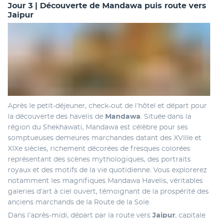
Jour 3 | Découverte de Mandawa puis route vers
Jaipur
Après le petit-déjeuner, check-out de l’hôtel et départ pour 
la découverte des havelis de 
Mandawa
. Située dans la 
région du Shekhawati, Mandawa est célèbre pour ses 
somptueuses demeures marchandes datant des XVIIIe et 
XIXe siècles, richement décorées de fresques colorées 
représentant des scènes mythologiques, des portraits 
royaux et des motifs de la vie quotidienne. Vous explorerez 
notamment les magnifiques Mandawa Havelis, véritables 
galeries d’art à ciel ouvert, témoignant de la prospérité des 
anciens marchands de la Route de la Soie.
Dans l’après-midi, départ par la route vers 
Jaipur
, capitale 