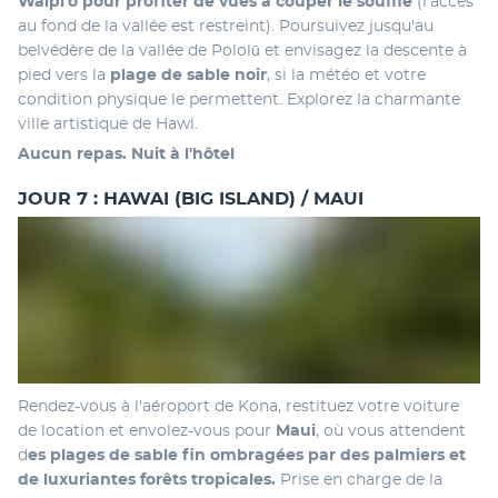
Waipiʻo pour profiter de vues à couper le souffle
 (l'accès 
au fond de la vallée est restreint). Poursuivez jusqu'au 
belvédère de la vallée de Pololū et envisagez la descente à 
pied vers la 
plage de sable noir
, si la météo et votre 
condition physique le permettent. Explorez la charmante 
ville artistique de Hawi.
Aucun repas. Nuit à l'hôtel
JOUR 7 : HAWAI (BIG ISLAND) / MAUI
Rendez-vous à l'aéroport de Kona, restituez votre voiture 
de location et envolez-vous pour 
Maui
, où vous attendent 
d
es plages de sable fin ombragées par des palmiers et 
de luxuriantes forêts tropicales.
 Prise en charge de la 