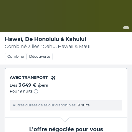
Hawaï, De Honolulu à Kahului
Combiné 3 îles : Oahu, Hawaii & Maui
Combiné
Découverte
AVEC TRANSPORT
3 649 €
Dès
/pers
Pour 9 nuits
Autres durées de séjour disponibles
9 nuits
L’offre négociée pour vous