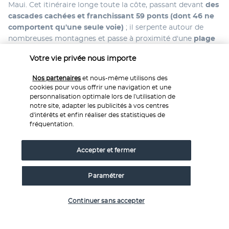
Maui. Cet itinéraire longe toute la côte, passant devant 
des 
cascades cachées et franchissant 59 ponts (dont 46 ne 
comportent qu'une seule voie)
 ; il serpente autour de 
nombreuses montagnes et passe à proximité d'une
 plage 
de sable noir
, d'une plage de sable rouge, ainsi que de 
Votre vie privée nous importe
divers points de vue panoramiques et de baies.
Aucun repas. Nuit à l'hôtel
Nos partenaires
et nous-même utilisons des
cookies pour vous offrir une navigation et une
JOUR 9 : MAUI
personnalisation optimale lors de l'utilisation de
notre site, adapter les publicités à vos centres
d'intérêts et enfin réaliser des statistiques de
fréquentation.
Accepter et fermer
Paramétrer
Mettez le cap sur 
Molokini, un volcan partiellement 
Vérifier les disponibilités
Continuer sans accepter
immergé en forme de croissant qui abrite une faune 
marine abondante.
 Une fois sur place, vous pourrez faire 
du snorkeling au milieu des raies manta, des tortues, des 