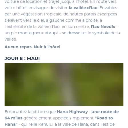
voiture de location et trajet jusqu'à l'hôtel. En route vers 
votre hôtel, envisagez de visiter 
la vallée d'Iao
. Envahies 
par une végétation tropicale, de hautes parois escarpées 
s'élèvent vers le ciel, à gauche comme à droite, à 
l'extrémité de la vallée d'Iao, en son centre, 
l'Iao Needle
 - 
un pic montagneux abrupt - se dresse tel le symbole de la 
vallée.
Aucun repas. Nuit à l'hôtel
JOUR 8 : MAUI
Empruntez la pittoresque 
Hana Highway - une route de 
64 miles 
généralement appelée simplement
 "Road to 
Hana" 
- qui relie Kahului à la ville de Hana, dans l'est de 