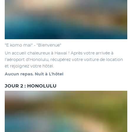
"E komo mai" - "Bienvenue"
Un accueil chaleureux à Hawaï ! Après votre arrivée à 
l'aéroport d'Honolulu, récupérez votre voiture de location 
et rejoignez votre hôtel.
Aucun repas. Nuit à L'hôtel
JOUR 2 : HONOLULU