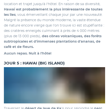
location et trajet jusqu'à l'hôtel. En raison de sa diversité, 
Hawaï est probablement la plus intéressante de toutes 
les îles
, vous émerveillant chaque jour par une nouveauté. 
Malgré la présence du monde moderne, la vaste étendue 
de nature encore vierge que l'on trouve ici est stupéfiante : 
des cratères enneigés culminant à près de 4 000 mètres 
(plus de 13 000 pieds), 
des cônes volcaniques, des forêts 
subtropicales et d'immenses plantations d'ananas, de 
café et de fleurs.
Aucun repas. Nuit à l'hôtel
JOUR 5 : HAWAI (BIG ISLAND)
Traversez le 
désert de lave de Kaʻū
 pour rejoindre le
 parc 