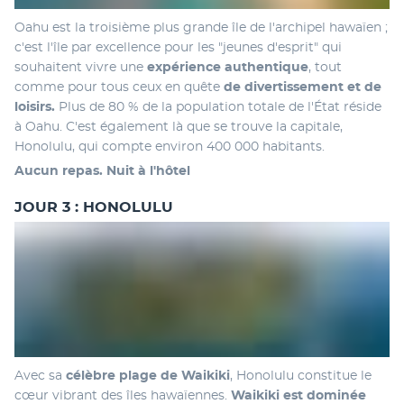
Oahu est la troisième plus grande île de l'archipel hawaïen ; 
c'est l'île par excellence pour les "jeunes d'esprit" qui 
souhaitent vivre une 
expérience authentique
, tout 
comme pour tous ceux en quête 
de divertissement et de 
loisirs.
 Plus de 80 % de la population totale de l'État réside 
à Oahu. C'est également là que se trouve la capitale, 
Honolulu, qui compte environ 400 000 habitants.
Aucun repas. Nuit à l'hôtel
JOUR 3 : HONOLULU
Avec sa 
célèbre plage de Waikiki
, Honolulu constitue le 
cœur vibrant des îles hawaïennes. 
Waikiki est dominée 