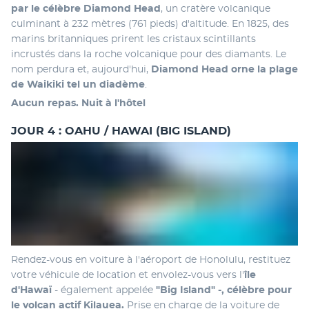
par le célèbre Diamond Head
, un cratère volcanique 
culminant à 232 mètres (761 pieds) d'altitude. En 1825, des 
marins britanniques prirent les cristaux scintillants 
incrustés dans la roche volcanique pour des diamants. Le 
nom perdura et, aujourd'hui, 
Diamond Head orne la plage 
de Waikiki tel un diadème
.
Aucun repas. Nuit à l'hôtel 
JOUR 4 : OAHU / HAWAI (BIG ISLAND)
Rendez-vous en voiture à l'aéroport de Honolulu, restituez 
votre véhicule de location et envolez-vous vers l'
île 
d'Hawaï
 - également appelée 
"Big Island" -, célèbre pour 
le volcan actif Kilauea.
 Prise en charge de la voiture de 