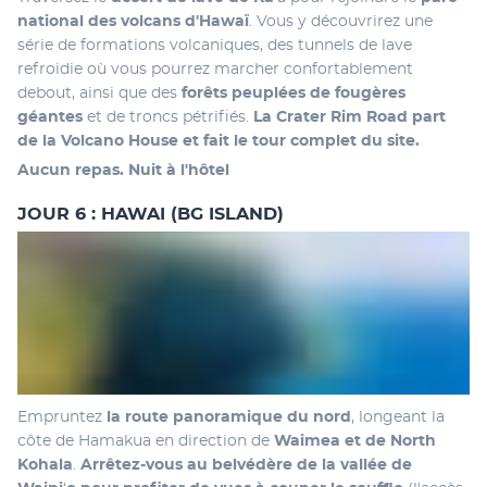
national des volcans d'Hawaï
. Vous y découvrirez une 
série de formations volcaniques, des tunnels de lave 
refroidie où vous pourrez marcher confortablement 
debout, ainsi que des 
forêts peuplées de fougères 
géantes
 et de troncs pétrifiés. 
La Crater Rim Road part 
de la Volcano House et fait le tour complet du site.
Aucun repas. Nuit à l'hôtel 
JOUR 6 : HAWAI (BG ISLAND)
Empruntez 
la route panoramique du nord
, longeant la 
côte de Hamakua en direction de 
Waimea et de North 
Kohala
. 
Arrêtez-vous au belvédère de la vallée de 