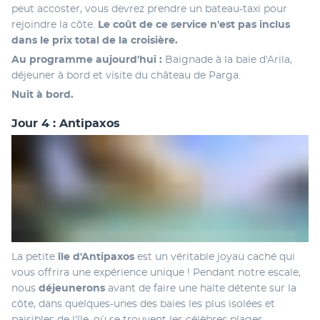
peut accoster, vous devrez prendre un bateau-taxi pour 
rejoindre la côte. 
Le coût de ce service n'est pas inclus 
dans le prix total de la croisière.
Au programme aujourd'hui :
 Baignade à la baie d'Arila, 
déjeuner à bord et visite du château de Parga.
Nuit à bord.
Jour 4 : Antipaxos
La petite
 île d'Antipaxos 
est un véritable joyau caché qui 
vous offrira une expérience unique ! Pendant notre escale, 
nous 
déjeunerons 
avant de faire une halte détente sur la 
côte, dans quelques-unes des baies les plus isolées et 