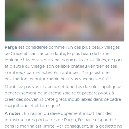
Parga
 est considérée comme l'un des plus beaux villages 
de Grèce et, sans aucun doute, le plus beau de la mer 
Ionienne ! Avec ses deux baies aux eaux cristallines, de part 
et d'autre du village, son célèbre château vénitien et ses 
nombreux bars et activités nautiques, Parga est une 
destination incontournable pour vos vacances d'été ! 
N'oubliez pas vos chapeaux et lunettes de soleil, appliquez 
généreusement de la crème solaire et préparez-vous à 
créer des souvenirs d'été grecs inoubliables dans ce cadre 
magnifique et pittoresque ! 
A noter : 
En raison du développement insuffisant des 
infrastructures portuaires de Parga, l'espace disponible 
dans la marina est limité. Par conséquent, si la goélette ne 