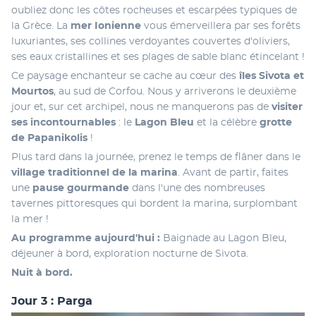
oubliez donc les côtes rocheuses et escarpées typiques de 
la Grèce. La
 mer Ionienne
 vous émerveillera par ses forêts 
luxuriantes, ses collines verdoyantes couvertes d'oliviers, 
ses eaux cristallines et ses plages de sable blanc étincelant ! 
Ce paysage enchanteur se cache au cœur des
 îles Sivota et 
Mourtos
, au sud de Corfou. Nous y arriverons le deuxième 
jour et, sur cet archipel, nous ne manquerons pas de 
visiter 
ses incontournables 
: le 
Lagon Bleu
 et la célèbre 
grotte 
de Papanikolis
 ! 
Plus tard dans la journée, prenez le temps de flâner dans le
village traditionnel de la marina
. Avant de partir, faites 
une
 pause gourmande
 dans l'une des nombreuses 
tavernes pittoresques qui bordent la marina, surplombant 
la mer !
Au programme aujourd'hui : 
Baignade au Lagon Bleu, 
déjeuner à bord, exploration nocturne de Sivota.
Nuit à bord.
Jour 3 : Parga