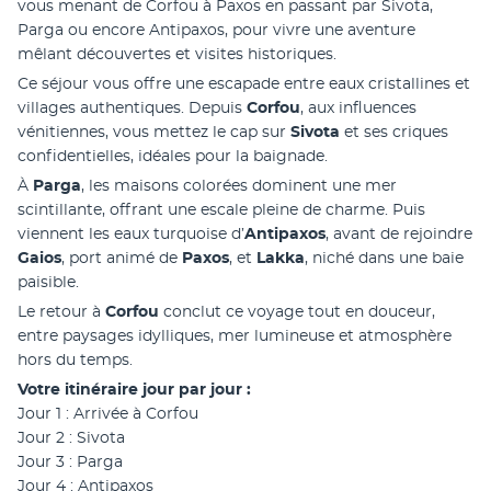
vous menant de Corfou à Paxos en passant par Sivota, 
Parga ou encore Antipaxos, pour vivre une aventure 
mêlant découvertes et visites historiques. 
Ce séjour vous offre une escapade entre eaux cristallines et 
villages authentiques. Depuis 
Corfou
, aux influences 
vénitiennes, vous mettez le cap sur 
Sivota 
et ses criques 
confidentielles, idéales pour la baignade.
À 
Parga
, les maisons colorées dominent une mer 
scintillante, offrant une escale pleine de charme. Puis 
viennent les eaux turquoise d’
Antipaxos
, avant de rejoindre 
Gaios
, port animé de 
Paxos
, et 
Lakka
, niché dans une baie 
paisible.
Le retour à 
Corfou 
conclut ce voyage tout en douceur, 
entre paysages idylliques, mer lumineuse et atmosphère 
hors du temps.
Votre itinéraire jour par jour :
Jour 1 : Arrivée à Corfou
Jour 2 : Sivota
Jour 3 : Parga
Jour 4 : Antipaxos