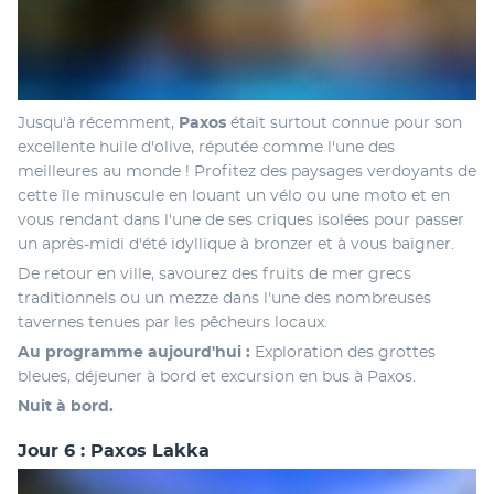
Jusqu'à récemment, 
Paxos
 était surtout connue pour son 
excellente huile d'olive, réputée comme l'une des 
meilleures au monde ! Profitez des paysages verdoyants de 
cette île minuscule en louant un vélo ou une moto et en 
vous rendant dans l'une de ses criques isolées pour passer 
un après-midi d'été idyllique à bronzer et à vous baigner.
De retour en ville, savourez des fruits de mer grecs 
traditionnels ou un mezze dans l'une des nombreuses 
tavernes tenues par les pêcheurs locaux.
Au programme aujourd'hui : 
Exploration des grottes 
bleues, déjeuner à bord et excursion en bus à Paxos.
Nuit à bord.
Jour 6 : Paxos Lakka