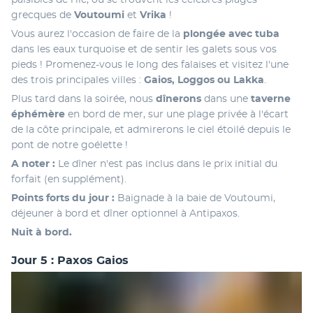
paisibles de l'île, où se trouvent les célèbres plages 
grecques de 
Voutoumi
 et 
Vrika
 ! 
Vous aurez l'occasion de faire de la 
plongée avec tuba 
dans les eaux turquoise et de sentir les galets sous vos 
pieds ! Promenez-vous le long des falaises et visitez l'une 
des trois principales villes : 
Gaios, Loggos ou Lakka
.
Plus tard dans la soirée, nous 
dînerons 
dans une 
taverne 
éphémère 
en bord de mer, sur une plage privée à l'écart 
de la côte principale, et admirerons le ciel étoilé depuis le 
pont de notre goélette ! 
A noter :
 Le dîner n'est pas inclus dans le prix initial du 
forfait (en supplément).
Points forts du jour : 
Baignade à la baie de Voutoumi, 
déjeuner à bord et dîner optionnel à Antipaxos.
Nuit à bord. 
Jour 5 : Paxos Gaios