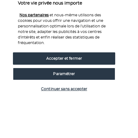
Nuit à bord.
Votre vie privée nous importe
Jour 7 : Corfou
Nos partenaires
et nous-même utilisons des
cookies pour vous offrir une navigation et une
personnalisation optimale lors de l'utilisation de
notre site, adapter les publicités à vos centres
d'intérêts et enfin réaliser des statistiques de
fréquentation.
Accepter et fermer
Déjeuner à bord. 
Nous arrivons au 
vieux port de Corfou 
Paramétrer
dans l'après-midi
, ce qui nous laisse suffisamment de 
temps pour flâner dans la ville nouvelle et la vieille ville. 
Vérifier les disponibilités
Continuer sans accepter
Montez à l'ancienne 
forteresse vénitienne
 pour admirer la 
ville depuis les hauteurs, ou promenez-vous dans la vieille 
ville et admirez ses trésors, si vous avez encore quelques 
heures devant vous. 
Pendant votre passage dans la vieille ville, prenez le temps 
d'acheter quelques souvenirs grecs typiques ou de visiter 
ses musées et ses églises pour une dernière visite 