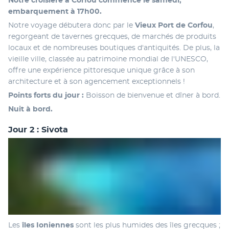
Notre croisière à Corfou commence le samedi, 
embarquement à 17h00.
Notre voyage débutera donc par le 
Vieux Port de Corfou
, 
regorgeant de tavernes grecques, de marchés de produits 
locaux et de nombreuses boutiques d'antiquités. De plus, la 
vieille ville, classée au patrimoine mondial de l'UNESCO, 
offre une expérience pittoresque unique grâce à son 
architecture et à son agencement exceptionnels ! 
Points forts du jour : 
Boisson de bienvenue et dîner à bord.
Nuit à bord.
Jour 2 : Sivota
Les
 îles Ioniennes
 sont les plus humides des îles grecques ; 